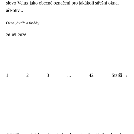
slovo Velux jako obecné označení pro jakákoli střešní okna,
ačkoliv...
Okna, dveře a fasády
26. 05. 2026
1
2
3
...
42
Starší →