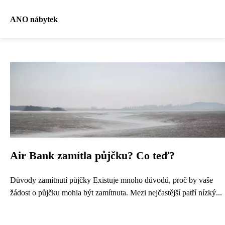
ANO nábytek
Air Bank zamítla půjčku? Co teď?
Důvody zamítnutí půjčky Existuje mnoho důvodů, proč by vaše
žádost o půjčku mohla být zamítnuta. Mezi nejčastější patří nízký...