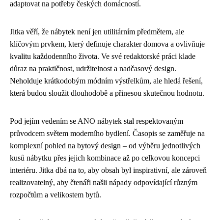
adaptovat na potřeby českých domácností.
Jitka věří, že nábytek není jen utilitárním předmětem, ale
klíčovým prvkem, který definuje charakter domova a ovlivňuje
kvalitu každodenního života. Ve své redaktorské práci klade
důraz na praktičnost, udržitelnost a nadčasový design.
Neholduje krátkodobým módním výstřelkům, ale hledá řešení,
která budou sloužit dlouhodobě a přinesou skutečnou hodnotu.
Pod jejím vedením se ANO nábytek stal respektovaným
průvodcem světem moderního bydlení. Časopis se zaměřuje na
komplexní pohled na bytový design – od výběru jednotlivých
kusů nábytku přes jejich kombinace až po celkovou koncepci
interiéru. Jitka dbá na to, aby obsah byl inspirativní, ale zároveň
realizovatelný, aby čtenáři našli nápady odpovídající různým
rozpočtům a velikostem bytů.