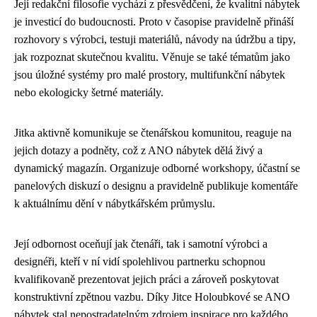
Její redakční filosofie vychází z přesvědčení, že kvalitní nábytek
je investicí do budoucnosti. Proto v časopise pravidelně přináší
rozhovory s výrobci, testuji materiálů, návody na údržbu a tipy,
jak rozpoznat skutečnou kvalitu. Věnuje se také tématům jako
jsou úložné systémy pro malé prostory, multifunkční nábytek
nebo ekologicky šetrné materiály.
Jitka aktivně komunikuje se čtenářskou komunitou, reaguje na
jejich dotazy a podněty, což z ANO nábytek dělá živý a
dynamický magazín. Organizuje odborné workshopy, účastní se
panelových diskuzí o designu a pravidelně publikuje komentáře
k aktuálnímu dění v nábytkářském průmyslu.
Její odbornost oceňují jak čtenáři, tak i samotní výrobci a
designéři, kteří v ní vidí spolehlivou partnerku schopnou
kvalifikovaně prezentovat jejich práci a zároveň poskytovat
konstruktivní zpětnou vazbu. Díky Jitce Holoubkové se ANO
nábytek stal nepostradatelným zdrojem inspirace pro každého,