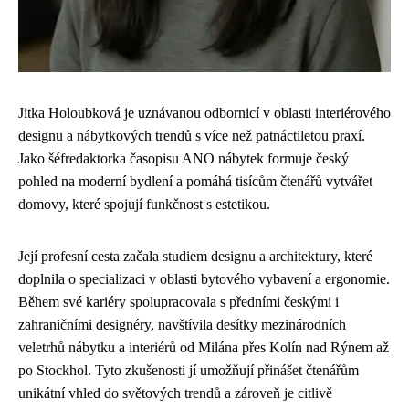
Jitka Holoubková je uznávanou odbornicí v oblasti interiérového
designu a nábytkových trendů s více než patnáctiletou praxí.
Jako šéfredaktorka časopisu ANO nábytek formuje český
pohled na moderní bydlení a pomáhá tisícům čtenářů vytvářet
domovy, které spojují funkčnost s estetikou.
Její profesní cesta začala studiem designu a architektury, které
doplnila o specializaci v oblasti bytového vybavení a ergonomie.
Během své kariéry spolupracovala s předními českými i
zahraničními designéry, navštívila desítky mezinárodních
veletrhů nábytku a interiérů od Milána přes Kolín nad Rýnem až
po Stockhol. Tyto zkušenosti jí umožňují přinášet čtenářům
unikátní vhled do světových trendů a zároveň je citlivě