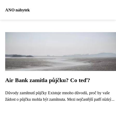
ANO nábytek
Air Bank zamítla půjčku? Co teď?
Důvody zamítnutí půjčky Existuje mnoho důvodů, proč by vaše
žádost o půjčku mohla být zamítnuta. Mezi nejčastější patří nízký...