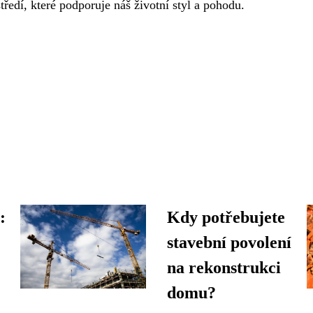
tředí, které podporuje náš životní styl a pohodu.
:
Kdy potřebujete
stavební povolení
na rekonstrukci
domu?