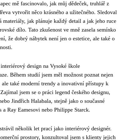
apec mě fascinovalo, jak můj dědeček, truhlář z
dřeva vytvořit něco krásného a užitečného. Sledoval
á materiály, jak plánuje každý detail a jak jeho ruce
rovské dílo. Tato zkušenost ve mně zasela semínko
í, že dobrý nábytek není jen o estetice, ale také o
nosti.
 interiérový design na Vysoké škole
ze. Během studií jsem měl možnost poznat nejen
, ale také moderní trendy a inovativní přístupy k
 Zajímal jsem se o práci legend českého designu,
nebo Jindřich Halabala, stejně jako o současné
s a Ray Eamesovi nebo Philippe Starck.
trávil několik let prací jako interiérový designér.
omerční prostory, konzultoval jsem s klienty jejich