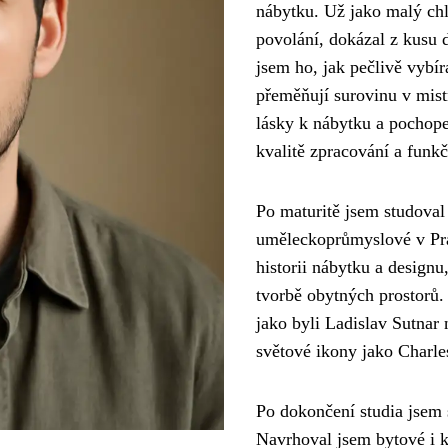
nábytku. Už jako malý chl
povolání, dokázal z kusu 
jsem ho, jak pečlivě vybír
přeměňují surovinu v mist
lásky k nábytku a pochopen
kvalitě zpracování a funkč
Po maturitě jsem studoval
uměleckoprůmyslové v Pra
historii nábytku a designu
tvorbě obytných prostorů.
jako byli Ladislav Sutnar 
světové ikony jako Charle
Po dokončení studia jsem s
Navrhoval jsem bytové i k