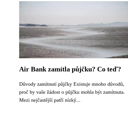
Air Bank zamítla půjčku? Co teď?
Důvody zamítnutí půjčky Existuje mnoho důvodů,
proč by vaše žádost o půjčku mohla být zamítnuta.
Mezi nejčastější patří nízký...