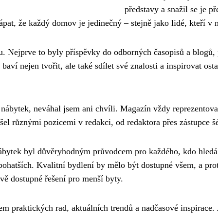
představy a snažil se je p
pat, že každý domov je jedinečný – stejně jako lidé, kteří v n
nu. Nejprve to byly příspěvky do odborných časopisů a blogů,
baví nejen tvořit, ale také sdílet své znalosti a inspirovat o
 nábytek, neváhal jsem ani chvíli. Magazín vždy reprezentoval
ošel různými pozicemi v redakci, od redaktora přes zástupce š
ábytek byl důvěryhodným průvodcem pro každého, kdo hledá 
ohatších. Kvalitní bydlení by mělo být dostupné všem, a prot
vě dostupné řešení pro menší byty.
m praktických rad, aktuálních trendů a nadčasové inspirace. 