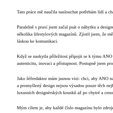
Tato práce mě naučila naslouchat potřebám lidí a chá
Paralelně s praxí jsem začal psát o nábytku a desig
několika lifestylových magazínů. Zjistil jsem, že mě 
láskou ke komunikaci.
Když se naskytla příležitost připojit se k týmu ANO
autenticitu, inovaci a přístupnost. Postupně jsem pr
Jako šéfredaktor mám jasnou vizi: chci, aby ANO n
a promyšlený design nejsou výsadou pouze těch nejb
luxusních designérských kousků až po chytré a ceno
Mým cílem je, aby každé číslo magazínu bylo zdroje