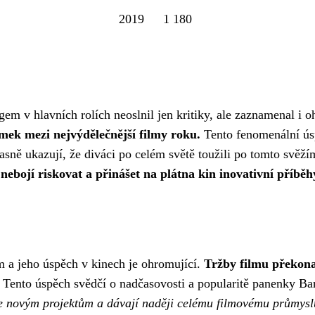
2019
1 180
m v hlavních rolích neoslnil jen kritiky, ale zaznamenal i 
mek mezi nejvýdělečnější filmy roku.
Tento fenomenální ús
jasně ukazují, že diváci po celém světě toužili po tomto svěž
e nebojí riskovat a přinášet na plátna kin inovativní příběh
 a jeho úspěch v kinech je ohromující.
Tržby filmu překona
Tento úspěch svědčí o nadčasovosti a popularitě panenky Barb
ře novým projektům a dávají naději celému filmovému průmysl