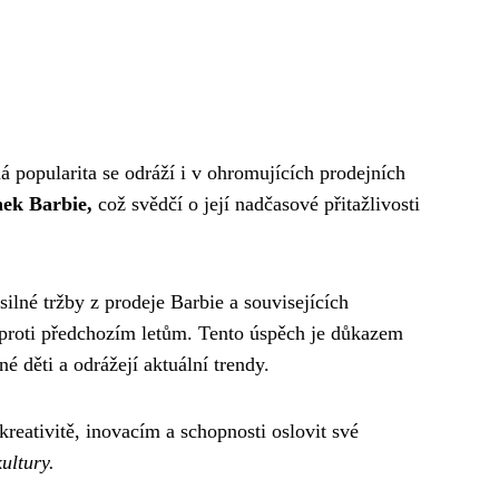
 popularita se odráží i v ohromujících prodejních
nek Barbie,
což svědčí o její nadčasové přitažlivosti
ilné tržby z prodeje Barbie a souvisejících
oproti předchozím letům. Tento úspěch je důkazem
é děti a odrážejí aktuální trendy.
reativitě, inovacím a schopnosti oslovit své
ultury.