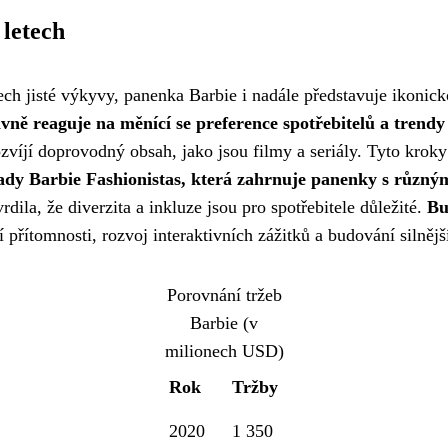
 letech
ech jisté výkyvy, panenka Barbie i nadále představuje ikoni
vně reaguje na měnící se preference spotřebitelů a trendy
ozvíjí doprovodný obsah, jako jsou filmy a seriály. Tyto krok
y Barbie Fashionistas, která zahrnuje panenky s různými 
rdila, že diverzita a inkluze jsou pro spotřebitele důležité.
Bu
 přítomnosti, rozvoj interaktivních zážitků a budování silněj
Porovnání tržeb
Barbie (v
milionech USD)
Rok
Tržby
2020
1 350