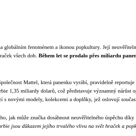
a globálním fenoménem a ikonou popkultury. Její neuvěřitelná
 hraček všech dob.
Během let se prodalo přes miliardu pane
polečnost Mattel, která panenku vyrábí, pravidelně reportuje s
rbie 1,35 miliardy dolarů, což představuje významný nárůst 
zí s novými modely, kolekcemi a doplňky, jež oslovují současn
oho, jak může značka dosáhnout neuvěřitelného úspěchu díky k
arbie jsou důkazem jejího trvalého vlivu na svět hraček a popk