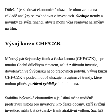
Důležité je sledovat ekonomické ukazatele obou zemí a na
základě analýzy se rozhodovat o investicích.
Sledujte
trendy a
novinky ze světa financí, abyste mohli včas reagovat na změny
na trhu.
Vývoj kurzu CHF/CZK
Měnový pár švýcarský frank a česká koruna (CHF/CZK) je pro
mnoho Čechů důležitým tématem, ať už z důvodu investic,
dovolených ve Švýcarsku nebo pracovních pobytů. Vývoj kurzu
CHF/CZK v poslední době ukazuje na zajímavé trendy, které
mohou přinést
pozitivní vyhlídky
do budoucna.
Stabilita švýcarské ekonomiky a její silná měna tradičně
představují jistotu pro investory. Pro české občany, kteří zvažují
investice, může být švýcarský frank atraktivní volbou.
Silnější