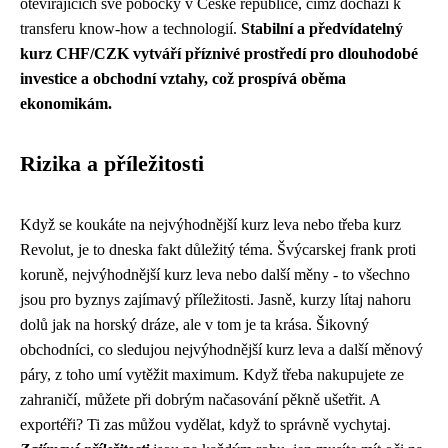
otevírajících své pobočky v České republice, čímž dochází k
transferu know-how a technologií.
Stabilní a předvídatelný
kurz CHF/CZK vytváří příznivé prostředí pro dlouhodobé
investice a obchodní vztahy, což prospívá oběma
ekonomikám.
Rizika a příležitosti
Když se koukáte na
nejvýhodnější kurz leva
nebo třeba
kurz
Revolut
, je to dneska fakt důležitý téma. Švýcarskej frank proti
koruně, nejvýhodnější kurz leva nebo další měny - to všechno
jsou pro byznys zajímavý příležitosti. Jasně, kurzy lítaj nahoru
dolů jak na horský dráze, ale v tom je ta krása. Šikovný
obchodníci, co sledujou nejvýhodnější kurz leva a další měnový
páry, z toho umí vytěžit maximum. Když třeba nakupujete ze
zahraničí, můžete při dobrým načasování pěkně ušetřit. A
exportéři? Ti zas můžou vydělat, když to správně vychytaj.