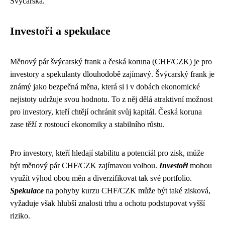
Švýcarska.
Investoři a spekulace
Měnový pár švýcarský frank a česká koruna (CHF/CZK) je pro
investory a spekulanty dlouhodobě zajímavý. Švýcarský frank je
známý jako bezpečná měna, která si i v dobách ekonomické
nejistoty udržuje svou hodnotu. To z něj dělá atraktivní možnost
pro investory, kteří chtějí ochránit svůj kapitál. Česká koruna
zase těží z rostoucí ekonomiky a stabilního růstu.
Pro investory, kteří hledají stabilitu a potenciál pro zisk, může
být měnový pár CHF/CZK zajímavou volbou.
Investoři
mohou
využít výhod obou měn a diverzifikovat tak své portfolio.
Spekulace
na pohyby kurzu CHF/CZK může být také zisková,
vyžaduje však hlubší znalosti trhu a ochotu podstupovat vyšší
riziko.