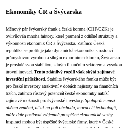
Ekonomiky ČR a Švýcarska
Měnový pár švýcarský frank a česká koruna (CHF/CZK) je
ovlivňován mnoha faktory, které pramení z odlišné struktury a
výkonnosti ekonomik ČR a Švýcarska. Zatímco Česká
republika se profiluje jako dynamická ekonomika s rostoucí
průmyslovou výrobou a silným exportním sektorem, Švýcarsko
je proslulé svou stabilitou, silným finančním sektorem a vysokou
úrovní inovací.
Tento zdánlivý rozdíl však skýtá zajímavé
investiční příležitosti.
Stabilita švýcarského franku může být
pro české investory atraktivní v dobách nejistoty na finančních
trzích, zatímco růstový potenciál české ekonomiky nabízí
zajímavé možnosti pro švýcarské investory.
Spolupráce mezi
oběma zeměmi, ať už na poli obchodu, inovací či technologií,
může dále posilovat vzájemně prospěšné ekonomické vazby.
Inspirací mohou být úspěšné švýcarské firmy, které v České