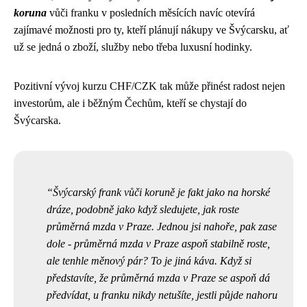
koruna
vůči franku v posledních měsících navíc otevírá
zajímavé možnosti pro ty, kteří plánují nákupy ve Švýcarsku, ať
už se jedná o zboží, služby nebo třeba luxusní hodinky.
Pozitivní vývoj kurzu CHF/CZK tak může přinést radost nejen
investorům, ale i běžným Čechům, kteří se chystají do
Švýcarska.
Švýcarský frank vůči koruně je fakt jako na horské
dráze, podobně jako když sledujete, jak roste
průměrná mzda v Praze. Jednou jsi nahoře, pak zase
dole -
průměrná mzda v Praze
aspoň stabilně roste,
ale tenhle měnový pár? To je jiná káva. Když si
představíte, že průměrná mzda v Praze se aspoň dá
předvídat, u franku nikdy netušíte, jestli půjde nahoru