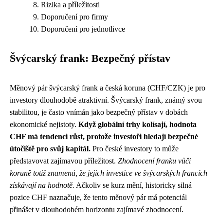
Rizika a příležitosti
Doporučení pro firmy
Doporučení pro jednotlivce
Švýcarský frank: Bezpečný přístav
Měnový pár švýcarský frank a česká koruna (CHF/CZK) je pro
investory dlouhodobě atraktivní. Švýcarský frank, známý svou
stabilitou, je často vnímán jako bezpečný přístav v dobách
ekonomické nejistoty.
Když globální trhy kolísají, hodnota
CHF má tendenci růst, protože investoři hledají bezpečné
útočiště pro svůj kapitál.
Pro české investory to může
představovat zajímavou příležitost.
Zhodnocení franku vůči
koruně totiž znamená, že jejich investice ve švýcarských francích
získávají na hodnotě.
Ačkoliv se kurz mění, historicky silná
pozice CHF naznačuje, že tento měnový pár má potenciál
přinášet v dlouhodobém horizontu zajímavé zhodnocení.