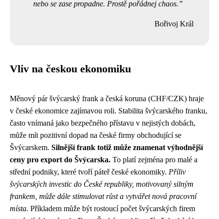
nebo se zase propadne. Prostě pořádnej chaos.
Bořivoj Král
Vliv na českou ekonomiku
Měnový pár švýcarský frank a česká koruna (CHF/CZK) hraje
v české ekonomice zajímavou roli. Stabilita švýcarského franku,
často vnímaná jako bezpečného přístavu v nejistých dobách,
může mít pozitivní dopad na české firmy obchodující se
Švýcarskem.
Silnější frank totiž může znamenat výhodnější
ceny pro export do Švýcarska.
To platí zejména pro malé a
střední podniky, které tvoří páteř české ekonomiky.
Příliv
švýcarských investic do České republiky, motivovaný silným
frankem, může dále stimulovat růst a vytvářet nová pracovní
místa.
Příkladem může být rostoucí počet švýcarských firem