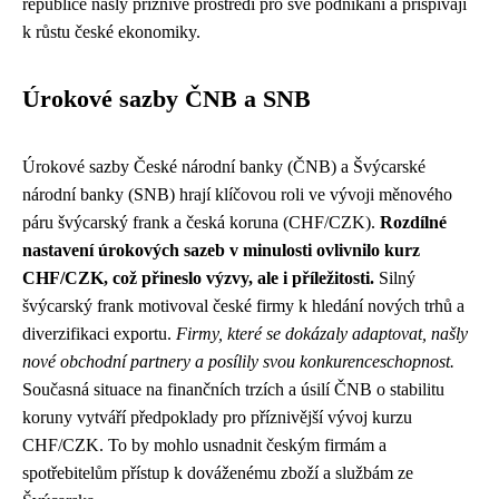
republice našly příznivé prostředí pro své podnikání a přispívají
k růstu české ekonomiky.
Úrokové sazby ČNB a SNB
Úrokové sazby České národní banky (ČNB) a Švýcarské
národní banky (SNB) hrají klíčovou roli ve vývoji měnového
páru švýcarský frank a česká koruna (CHF/CZK).
Rozdílné
nastavení úrokových sazeb v minulosti ovlivnilo kurz
CHF/CZK, což přineslo výzvy, ale i příležitosti.
Silný
švýcarský frank motivoval české firmy k hledání nových trhů a
diverzifikaci exportu.
Firmy, které se dokázaly adaptovat, našly
nové obchodní partnery a posílily svou konkurenceschopnost.
Současná situace na finančních trzích a úsilí ČNB o stabilitu
koruny vytváří předpoklady pro příznivější vývoj kurzu
CHF/CZK. To by mohlo usnadnit českým firmám a
spotřebitelům přístup k dováženému zboží a službám ze