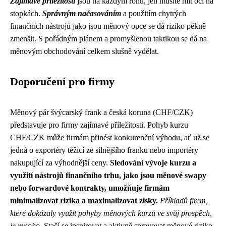
Zajímavé příležitosti
jsou na každým rohu, jen musíte mít oči na
stopkách.
Správným načasováním
a použitím chytrých
finančních nástrojů jako jsou měnový opce se dá riziko pěkně
zmenšit. S pořádným plánem a promyšlenou taktikou se dá na
měnovým obchodování celkem slušně vydělat.
Doporučení pro firmy
Měnový pár švýcarský frank a česká koruna (CHF/CZK)
představuje pro firmy zajímavé příležitosti. Pohyb kurzu
CHF/CZK může firmám přinést konkurenční výhodu, ať už se
jedná o exportéry těžící ze silnějšího franku nebo importéry
nakupující za výhodnější ceny.
Sledování vývoje kurzu a
využití nástrojů finančního trhu, jako jsou měnové swapy
nebo forwardové kontrakty, umožňuje firmám
minimalizovat rizika a maximalizovat zisky.
Příkladů firem,
které dokázaly využít pohyby měnových kurzů ve svůj prospěch,
je mnoho.
Stačí se inspirovat a aktivně spravovat měnové riziko.