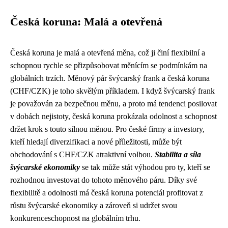
Česká koruna: Malá a otevřená
Česká koruna je malá a otevřená měna, což ji činí flexibilní a
schopnou rychle se přizpůsobovat měnícím se podmínkám na
globálních trzích. Měnový pár švýcarský frank a česká koruna
(CHF/CZK) je toho skvělým příkladem. I když švýcarský frank
je považován za bezpečnou měnu, a proto má tendenci posilovat
v dobách nejistoty, česká koruna prokázala odolnost a schopnost
držet krok s touto silnou měnou. Pro české firmy a investory,
kteří hledají diverzifikaci a nové příležitosti, může být
obchodování s CHF/CZK atraktivní volbou.
Stabilita a síla
švýcarské ekonomiky
se tak může stát výhodou pro ty, kteří se
rozhodnou investovat do tohoto měnového páru. Díky své
flexibilitě a odolnosti má česká koruna potenciál profitovat z
růstu švýcarské ekonomiky a zároveň si udržet svou
konkurenceschopnost na globálním trhu.