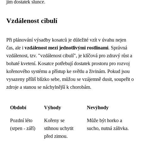
jim dostatek slunce.
Vzdálenost cibulí
Při plánování výsadby kosatců je důležité vzít v úvahu nejen
čas, ale i
vzdálenost mezi jednotlivými rostlinami
. Správná
vzdálenost, tzv. "vzdálenost cibulí", je klíčová pro zdravý růst a
bohaté kvetení. Kosatce potřebují dostatek prostoru pro rozvoj
kořenového systému a přístup ke světlu a živinám. Pokud jsou
vysazeny příliš blízko sebe, můžou se vzájemně dusit, soupeřit o
zdroje a stanou se náchylnější k chorobám.
Období
Výhody
Nevýhody
Pozdní léto
Kořeny se
Může být horko a
(srpen - září)
stihnou uchytit
sucho, nutná zálivka.
před zimou.