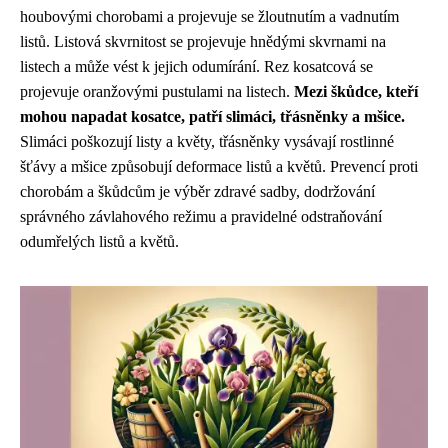
houbovými chorobami a projevuje se žloutnutím a vadnutím
listů. Listová skvrnitost se projevuje hnědými skvrnami na
listech a může vést k jejich odumírání. Rez kosatcová se
projevuje oranžovými pustulami na listech.
Mezi škůdce, kteří
mohou napadat kosatce, patří slimáci, třásněnky a mšice.
Slimáci poškozují listy a květy, třásněnky vysávají rostlinné
šťávy a mšice způsobují deformace listů a květů. Prevencí proti
chorobám a škůdcům je výběr zdravé sadby, dodržování
správného závlahového režimu a pravidelné odstraňování
odumřelých listů a květů.