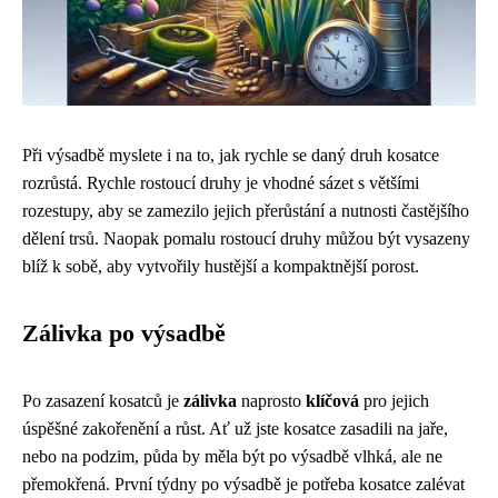
Při výsadbě myslete i na to, jak rychle se daný druh kosatce
rozrůstá. Rychle rostoucí druhy je vhodné sázet s většími
rozestupy, aby se zamezilo jejich přerůstání a nutnosti častějšího
dělení trsů. Naopak pomalu rostoucí druhy můžou být vysazeny
blíž k sobě, aby vytvořily hustější a kompaktnější porost.
Zálivka po výsadbě
Po zasazení kosatců je
zálivka
naprosto
klíčová
pro jejich
úspěšné zakořenění a růst. Ať už jste kosatce zasadili na jaře,
nebo na podzim, půda by měla být po výsadbě vlhká, ale ne
přemokřená. První týdny po výsadbě je potřeba kosatce zalévat