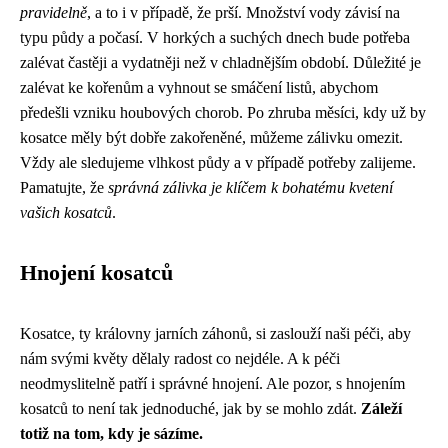
pravidelně
, a to i v případě, že prší. Množství vody závisí na
typu půdy a počasí. V horkých a suchých dnech bude potřeba
zalévat častěji a vydatněji než v chladnějším období. Důležité je
zalévat ke kořenům a vyhnout se smáčení listů, abychom
předešli vzniku houbových chorob. Po zhruba měsíci, kdy už by
kosatce měly být dobře zakořeněné, můžeme zálivku omezit.
Vždy ale sledujeme vlhkost půdy a v případě potřeby zalijeme.
Pamatujte, že
správná zálivka je klíčem k bohatému kvetení
vašich kosatců
.
Hnojení kosatců
Kosatce, ty královny jarních záhonů, si zaslouží naši péči, aby
nám svými květy dělaly radost co nejdéle. A k péči
neodmyslitelně patří i správné hnojení. Ale pozor, s hnojením
kosatců to není tak jednoduché, jak by se mohlo zdát.
Záleží
totiž na tom, kdy je sázíme.