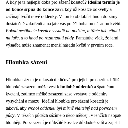
A kdy je ta nejlepší doba pro sázení kosatců?
Ideální termín je
od konce srpna do konce září
, kdy už kosatce odkvetly a
začínají tvořit nové oddenky. V tomto období stihnou do zimy
dostatečně zakořenit a na jaře vás potěší bohatou násadou květů.
Pokud nestihnete kosatce vysadit na podzim, můžete tak učinit i
na jaře, a to hned po rozmrznutí půdy.
Pamatujte však, že jarní
výsadba může znamenat menší násadu květů v prvním roce.
Hloubka sázení
Hloubka sázení je u kosatců klíčová pro jejich prosperitu. Příliš
hluboké zasazení může vést k
hnilobě oddenků
a špatnému
kvetení, zatímco mělké zasazení zase vystavuje oddenky
vysychání a mrazu. Ideální hloubka pro sázení kosatců je
taková, aby
vrchol oddenku byl mírně viditelný nad povrchem
půdy
. V těžších půdách sázíme o něco mělčeji, v lehčích naopak
hlouběji. Po zasazení je důležité kosatce důkladně zalít a zajistit