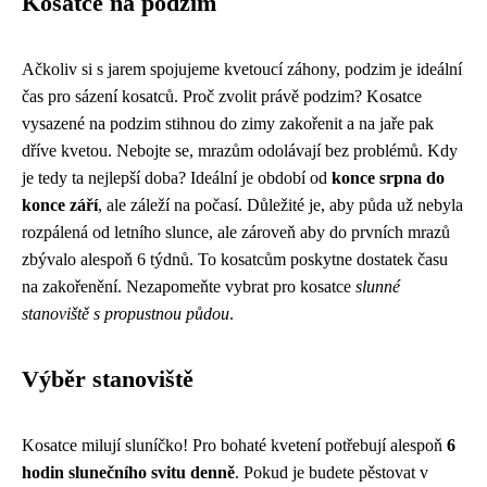
Kosatce na podzim
Ačkoliv si s jarem spojujeme kvetoucí záhony, podzim je ideální
čas pro sázení kosatců. Proč zvolit právě podzim? Kosatce
vysazené na podzim stihnou do zimy zakořenit a na jaře pak
dříve kvetou. Nebojte se, mrazům odolávají bez problémů. Kdy
je tedy ta nejlepší doba? Ideální je období od
konce srpna do
konce září
, ale záleží na počasí. Důležité je, aby půda už nebyla
rozpálená od letního slunce, ale zároveň aby do prvních mrazů
zbývalo alespoň 6 týdnů. To kosatcům poskytne dostatek času
na zakořenění. Nezapomeňte vybrat pro kosatce
slunné
stanoviště s propustnou půdou
.
Výběr stanoviště
Kosatce milují sluníčko! Pro bohaté kvetení potřebují alespoň
6
hodin slunečního svitu denně
. Pokud je budete pěstovat v