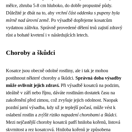
mělce, zhruba 5-8 cm hluboko, do dobře propustné půdy.
Důležité je dbát na to, aby
vrchní část oddenku s pupeny byla
mírně nad úrovní země
. Po výsadbě dopřejeme kosatcům
vydatnou zálivku. Správně provedené dělení trsů zajistí zdravý
růst a bohaté kvetení i v následujících letech.
Choroby a škůdci
Kosatce jsou obecně odolné rostliny, ale i tak je mohou
postihnout některé choroby a škůdci.
Správná doba výsadby
může ovlivnit jejich zdraví.
Při výsadbě kosatců na podzim,
ideálně v září nebo říjnu, dáváte rostlinám dostatek času na
zakořenění před zimou, což zvyšuje jejich odolnost. Naopak
pozdní jarní výsadba, kdy už je teplejší počasí, může vést k
oslabení rostlin a
zvýšit riziko napadení chorobami a škůdci
.
Mezi nejčastější choroby kosatců patří hniloba kořenů, listová
skvrnitost a rez kosatcová. Hniloba kořenů je způsobena