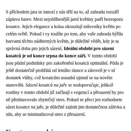
S příchodem jara se mnozí z nás těší na to, až zahradu rozzáří
záplava barev. Mezi nejoblíbenější jarní květiny patří bezesporu
kosatce. Jejich elegance a krása okouzlují milovníky květin po
celém světě. Pokud i vy toužíte po tom, aby vaše zahrada hýřila
barvami těchto nádherných květin, je důležité vědět, kdy je ta
správná doba pro jejich sázení.
Ideální období pro sázení
kosatců je od konce srpna do konce září.
V tomto období
jsou půdní podmínky pro zakořenění kosatců optimální. Půda je
ještě dostatečně prohřátá od letního slunce a zároveň je v ní
dostatek vláhy, což kosatcům usnadní ujmutí se na novém
stanovišti.
Sázení kosatců na jaře se nedoporučuje
, jelikož
rostliny v tomto období již začínají s vegetací a přesazení by pro
ně představovalo zbytečný stres. Pokud se přeci jen rozhodnete
sázet kosatce na jaře, je důležité zajistit jim dostatečnou zálivku a
stín, aby se minimalizoval stres z přesazení.