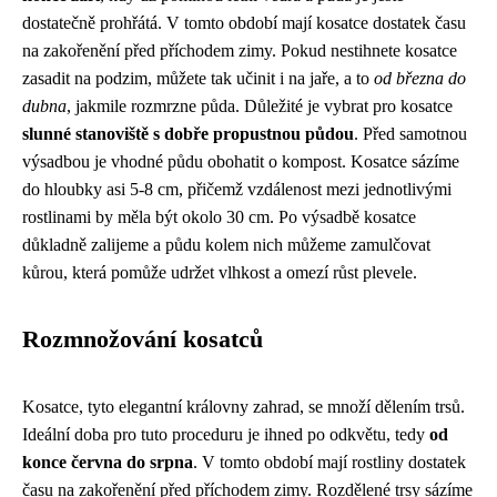
dostatečně prohřátá. V tomto období mají kosatce dostatek času
na zakořenění před příchodem zimy. Pokud nestihnete kosatce
zasadit na podzim, můžete tak učinit i na jaře, a to
od března do
dubna
, jakmile rozmrzne půda. Důležité je vybrat pro kosatce
slunné stanoviště s dobře propustnou půdou
. Před samotnou
výsadbou je vhodné půdu obohatit o kompost. Kosatce sázíme
do hloubky asi 5-8 cm, přičemž vzdálenost mezi jednotlivými
rostlinami by měla být okolo 30 cm. Po výsadbě kosatce
důkladně zalijeme a půdu kolem nich můžeme zamulčovat
kůrou, která pomůže udržet vlhkost a omezí růst plevele.
Rozmnožování kosatců
Kosatce, tyto elegantní královny zahrad, se množí dělením trsů.
Ideální doba pro tuto proceduru je ihned po odkvětu, tedy
od
konce června do srpna
. V tomto období mají rostliny dostatek
času na zakořenění před příchodem zimy. Rozdělené trsy sázíme