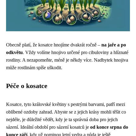
Obecně platí, že kosatce hnojíme dvakrát ročně –
na jaře a po
odkvětu
. Vždy volíme hnojivo určené pro cibuloviny a hlíznaté
rostliny. A nezapomeňte, méně je někdy více. Nadbytek hnojiva
může rostlinám spíše uškodit.
Péče o kosatce
Kosatce, tyto královské květiny s pestrými barvami, patří mezi
oblíbené ozdoby zahrad. Abyste se z jejich krásy mohli těšit co
nejdéle, je důležité vědět, kdy je ta správná doba pro jejich
sázení. Ideální období pro sázení kosatců je
od konce srpna do
konce září
, kdy už pominou letní vedra a půda je ještě