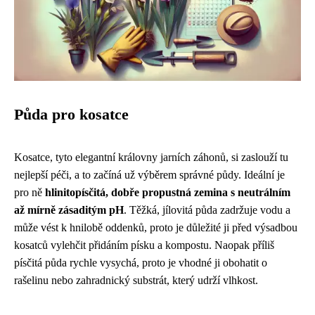
Půda pro kosatce
Kosatce, tyto elegantní královny jarních záhonů, si zaslouží tu
nejlepší péči, a to začíná už výběrem správné půdy. Ideální je
pro ně
hlinitopísčitá, dobře propustná zemina s neutrálním
až mírně zásaditým pH
. Těžká, jílovitá půda zadržuje vodu a
může vést k hnilobě oddenků, proto je důležité ji před výsadbou
kosatců vylehčit přidáním písku a kompostu. Naopak příliš
písčitá půda rychle vysychá, proto je vhodné ji obohatit o
rašelinu nebo zahradnický substrát, který udrží vlhkost.