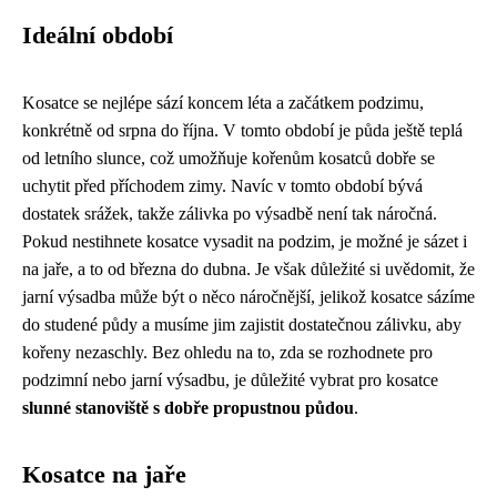
Ideální období
Kosatce se nejlépe sází koncem léta a začátkem podzimu,
konkrétně od srpna do října. V tomto období je půda ještě teplá
od letního slunce, což umožňuje kořenům kosatců dobře se
uchytit před příchodem zimy. Navíc v tomto období bývá
dostatek srážek, takže zálivka po výsadbě není tak náročná.
Pokud nestihnete kosatce vysadit na podzim, je možné je sázet i
na jaře, a to od března do dubna. Je však důležité si uvědomit, že
jarní výsadba může být o něco náročnější, jelikož kosatce sázíme
do studené půdy a musíme jim zajistit dostatečnou zálivku, aby
kořeny nezaschly. Bez ohledu na to, zda se rozhodnete pro
podzimní nebo jarní výsadbu, je důležité vybrat pro kosatce
slunné stanoviště s dobře propustnou půdou
.
Kosatce na jaře