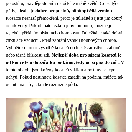
polostínu, pravděpodobně se dočkáte méně květů. Co se týče
půdy, ideální je
dobře propustná, hlinitopísčitá zemina
.
Kosatce nesnáší přemokření, proto je důležité zajistit jim dobrý
odtok vody. Pokud máte těžkou jílovitou půdu, můžete ji
vylehčit přidáním písku nebo kompostu. Důležitá je také dobrá
cirkulace vzduchu, která zabrání vzniku houbových chorob.
Vyhněte se proto výsadbě kosatců do hustě zarostlých záhonů
nebo těsné blízkosti zdí.
Nejlepší doba pro sázení kosatců je
od konce léta do začátku podzimu, tedy od srpna do září.
V
tomto období jsou kořeny kosatců v klidu a rostliny se lépe
uchytí. Pokud nestihnete kosatce zasadit na podzim, můžete tak
učinit i na jaře, jakmile rozmrzne půda.