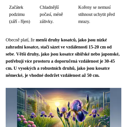
Začátek
Chladnější
Kořeny se nemusí
podzimu
počasí, méně
stihnout uchytit před
(září - říjen)
zálivky.
mrazy.
Obecně platí, že
menší druhy kosatců, jako jsou nízké
zahradní kosatce, stačí sázet ve vzdálenosti 15-20 cm od
sebe
.
Větší druhy, jako jsou kosatce sibiřské nebo japonské,
potřebují více prostoru a doporučená vzdálenost je 30-45
cm. U vysokých a robustních druhů, jako jsou kosatce
německé, je vhodné dodržet vzdálenost až 50 cm.