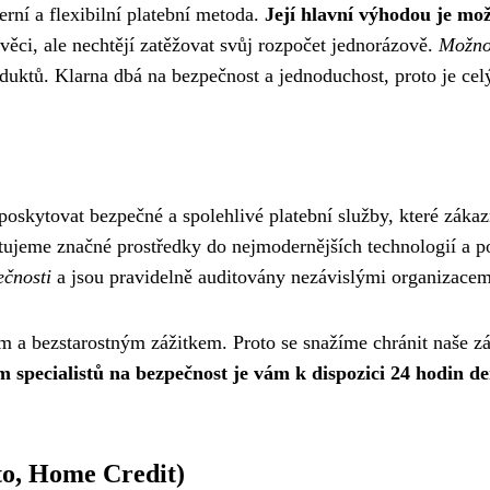
erní a flexibilní platební metoda.
Její hlavní výhodou je mož
 věci, ale nechtějí zatěžovat svůj rozpočet jednorázově.
Možnos
uktů. Klarna dbá na bezpečnost a jednoduchost, proto je celý p
l poskytovat bezpečné a spolehlivé platební služby, které záka
tujeme značné prostředky do nejmodernějších technologií a po
ečnosti
a jsou pravidelně auditovány nezávislými organizacem
m a bezstarostným zážitkem. Proto se snažíme chránit naše 
m specialistů na bezpečnost je vám k dispozici 24 hodin de
to, Home Credit)