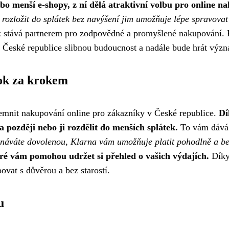
o menší e-shopy, z ní dělá atraktivní volbu pro online n
 rozložit do splátek bez navýšení jim umožňuje lépe spravovat
 stává partnerem pro zodpovědné a promyšlené nakupování. Po
 České republice slibnou budoucnost a nadále bude hrát význ
ok za krokem
íjemnit nakupování online pro zákazníky v České republice.
Dí
 později nebo ji rozdělit do menších splátek.
To vám dává v
ednáváte dovolenou, Klarna vám umožňuje platit pohodlně a b
ré vám pomohou udržet si přehled o vašich výdajích.
Díky
vat s důvěrou a bez starostí.
u