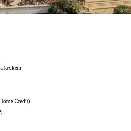
u
za krokem
 Home Credit)
Z