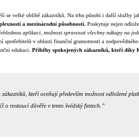
ěší se velké oblibě zákazníků. Na trhu působí i další služby 
plexností a mezinárodní působností.
Poskytuje nejen odložen
řehlednou aplikaci, možnost spravovat všechny nákupy na je
ní spotřebitelů v oblasti finanční gramotnosti a zodpovědnéh
anční edukaci.
Příběhy spokojených zákazníků, kteří díky K
ch zákazníků, kteří oceňují především možnost odložené pla
í o rostoucí důvěře v tento švédský fintech.