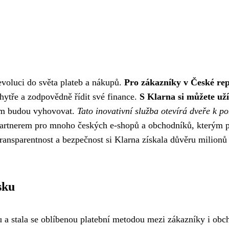
revoluci do světa plateb a nákupů.
Pro zákazníky v České re
hytře a zodpovědně řídit své finance.
S Klarna si můžete uží
vám budou vyhovovat.
Tato inovativní služba otevírá dveře k 
partnerem pro mnoho českých e-shopů a obchodníků, kterým p
ansparentnost a bezpečnost si Klarna získala důvěru milionů
sku
tu a stala se oblíbenou platební metodou mezi zákazníky i ob