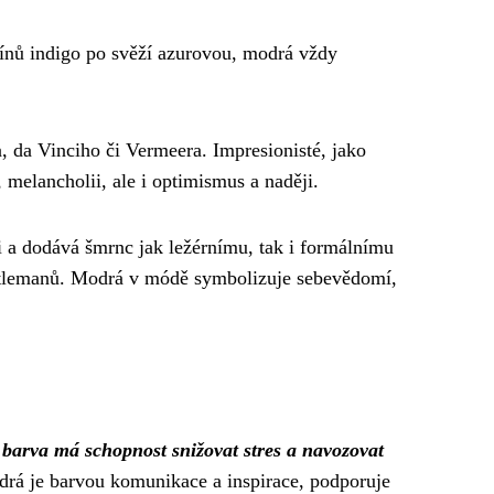
ínů indigo po svěží azurovou, modrá vždy
 da Vinciho či Vermeera. Impresionisté, jako
 melancholii, ale i optimismus a naději.
 a dodává šmrnc jak ležérnímu, tak i formálnímu
entlemanů. Modrá v módě symbolizuje sebevědomí,
í barva má schopnost snižovat stres a navozovat
drá je barvou komunikace a inspirace, podporuje