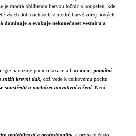
e je modrá oblíbenou barvou ložnic a koupelen, kde
elé všech dob nacházeli v modré barvě zdroj nových
á dominuje a evokuje nekonečnost vesmíru a
ergie navozuje pocit relaxace a harmonie,
pomáhá
 snížit krevní tlak
, což vede k celkovému pocitu
 soustředit a nacházet inovativní řešení
. Není
ty spolehlivosti a profesionality
, a proto je často