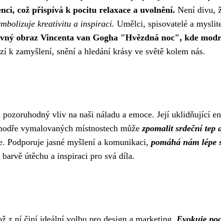
ci, což přispívá k pocitu relaxace a uvolnění.
Není divu, ž
bolizuje kreativitu a inspiraci.
Umělci, spisovatelé a myslit
lavný obraz Vincenta van Gogha "Hvězdná noc", kde modr
í k zamyšlení, snění a hledání krásy ve světě kolem nás.
pozoruhodný vliv na naši náladu a emoce. Její uklidňující en
v modře vymalovaných místnostech může
zpomalit srdeční tep a
ce. Podporuje jasné myšlení a komunikaci,
pomáhá nám lépe se
arvě útěchu a inspiraci pro svá díla.
ž z ní činí ideální volbu pro design a marketing.
Evokuje poci