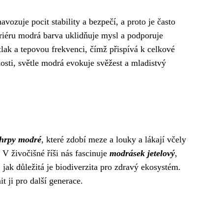
avozuje pocit stability a bezpečí, a proto je často
eriéru modrá barva uklidňuje mysl a podporuje
lak a tepovou frekvenci, čímž přispívá k celkové
sti, světle modrá evokuje svěžest a mladistvý
hrpy modré
, které zdobí meze a louky a lákají včely
V živočišné říši nás fascinuje
modrásek jetelový
,
ak důležitá je biodiverzita pro zdravý ekosystém.
 ji pro další generace.