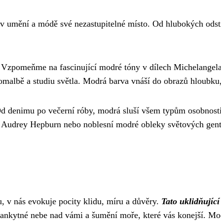
v umění a módě své nezastupitelné místo. Od hlubokých odst
 Vzpomeňme na fascinující modré tóny v dílech Michelangela,
omalbě a studiu světla. Modrá barva vnáší do obrazů hloubku,
d denimu po večerní róby, modrá sluší všem typům osobnosti
aty Audrey Hepburn nebo noblesní modré obleky světových g
 v nás evokuje pocity klidu, míru a důvěry.
Tato uklidňujíc
blankytné nebe nad vámi a šumění moře, které vás konejší. Mo