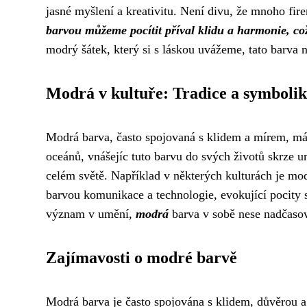
jasné myšlení a kreativitu. Není divu, že mnoho fi
barvou můžeme pocítit příval klidu a harmonie, co
modrý šátek, který si s láskou uvážeme, tato barva 
Modrá v kultuře: Tradice a symboli
Modrá barva, často spojovaná s klidem a mírem, má
oceánů, vnášejíc tuto barvu do svých životů skrze u
celém světě. Například v některých kulturách je m
barvou komunikace a technologie, evokující pocity s
význam v umění,
modrá
barva v sobě nese nadčasovo
Zajímavosti o modré barvě
Modrá barva je často spojována s klidem, důvěrou a