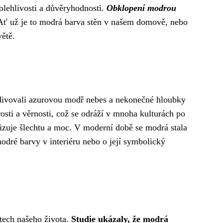
olehlivosti a důvěryhodnosti.
Obklopení modrou
ť už je to modrá barva stěn v našem domově, nebo
větě.
bdivovali azurovou modř nebes a nekonečné hloubky
sti a věrnosti, což se odráží v mnoha kulturách po
izuje šlechtu a moc. V moderní době se modrá stala
odré barvy v interiéru nebo o její symbolický
ktech našeho života.
Studie ukázaly, že modrá