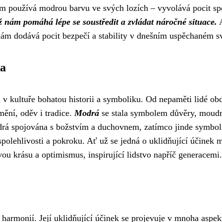
rem používá modrou barvu ve svých lozích – vyvolává pocit sp
ž nám pomáhá lépe se soustředit a zvládat náročné situace.
A
nám dodává pocit bezpečí a stability v dnešním uspěchaném s
ka
 v kultuře bohatou historii a symboliku. Od nepaměti lidé o
mění, oděv i tradice.
Modrá
se stala symbolem důvěry, moudro
odrá spojována s božstvím a duchovnem, zatímco jinde symbol
polehlivosti a pokroku. Ať už se jedná o uklidňující účinek m
u krásu a optimismus, inspirující lidstvo napříč generacemi.
 harmonií. Její uklidňující účinek se projevuje v mnoha aspe