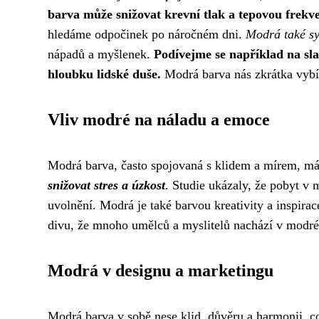
barva může snižovat krevní tlak a tepovou frekven
hledáme odpočinek po náročném dni.
Modrá také sym
nápadů a myšlenek.
Podívejme se například na s
hloubku lidské duše.
Modrá barva nás zkrátka vybíz
Vliv modré na náladu a emoce
Modrá barva, často spojovaná s klidem a mírem, má 
snižovat stres a úzkost
. Studie ukázaly, že pobyt 
uvolnění. Modrá je také barvou kreativity a inspira
divu, že mnoho umělců a myslitelů nachází v modré b
Modrá v designu a marketingu
Modrá barva v sobě nese klid, důvěru a harmonii, co