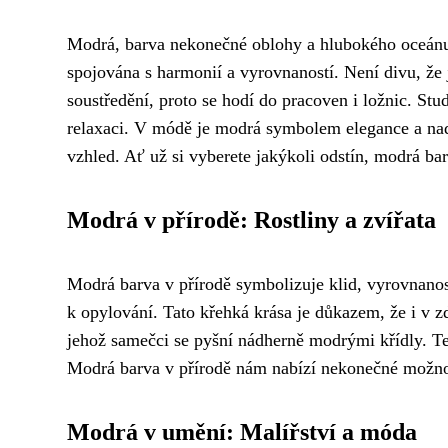
Modrá, barva nekonečné oblohy a hlubokého oceánu,
spojována s harmonií a vyrovnaností. Není divu, že
soustředění, proto se hodí do pracoven i ložnic. St
relaxaci. V módě je modrá symbolem elegance a nad
vzhled. Ať už si vyberete jakýkoli odstín, modrá ba
Modrá v přírodě: Rostliny a zvířata
Modrá barva v přírodě symbolizuje klid, vyrovnanost
k opylování. Tato křehká krása je důkazem, že i v z
jehož samečci se pyšní nádherně modrými křídly. Te
Modrá barva v přírodě nám nabízí nekonečné možnost
Modrá v umění: Malířství a móda