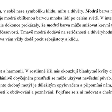
 v sobě nese symboliku klidu, míru a důvěry.
Modrá
barva n
 je modrá oblíbenou barvou mnoha lidí po celém světě. V int
udie dokonce prokázaly, že
modrá
barva může snižovat krevní t
časovosti. Tmavě modrá dodává na serióznosti a důvěryhodno
rva vám vždy dodá pocit sebejistoty a klidu.
 a harmonii. V rostlinné říši nás okouzlují blankytné květy
c
dánlivě obyčejném prostředí se může ukrývat nevšední půvab. 
nto drobný motýl je důležitým opylovačem a připomíná nám, j
i k obdivování a poznávání. Pojďme se z ní radovat a chránit