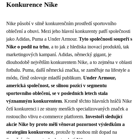
Konkurence Nike
Nike působí v silně konkurenčním prostředí sportovního
oblečení a obuvi. Mezi jeho hlavní konkurenty patří společnosti
jako Adidas, Puma a Under Armour.
Tyto společnosti soupeří s
Nike o podíl na trhu
, a to jak z hlediska inovací produktů, tak
marketingových kampaní. Adidas, německý gigant, je
dlouhodobě největším konkurentem Nike, a to zejména v oblasti
fotbalu. Puma, další německá značka, se zaměřuje na lifestyle a
módu, čímž oslovuje mladší publikum.
Under Armour,
americká společnost, se silnou pozicí v segmentu
sportovního oblečení, se v posledních letech stala
významným konkurentem
. Kromě těchto hlavních hráčů Nike
čelí konkurenci i ze strany menších specializovaných značek a
rostoucího vlivu e-commerce platforem.
Investoři sledující
akcie Nike by proto měli věnovat pozornost výsledkům a
strategiím konkurence
, protože ty mohou mít dopad na