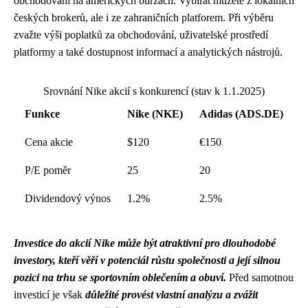
obchodování na amerických burzách. Vybírat můžete z lokálních
českých brokerů, ale i ze zahraničních platforem. Při výběru
zvažte výši poplatků za obchodování, uživatelské prostředí
platformy a také dostupnost informací a analytických nástrojů.
Srovnání Nike akcií s konkurencí (stav k 1.1.2025)
Funkce
Nike (NKE)
Adidas (ADS.DE)
Cena akcie
$120
€150
P/E poměr
25
20
Dividendový výnos
1.2%
2.5%
Investice do akcií Nike může být atraktivní pro dlouhodobé
investory, kteří věří v potenciál růstu společnosti a její silnou
pozici na trhu se sportovním oblečením a obuví.
Před samotnou
investicí je však
důležité provést vlastní analýzu a zvážit