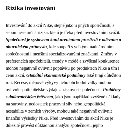
Rizika investování
Investování do akcií Nike, stejně jako u jiných společností, s
sebou nese určitá rizika, která je třeba před investováním zvážit.
Společnost je vystavena konkurenčnímu prostředí v oděvním a
obuvnickém průmyslu
, kde soupeří s velkými nadnárodními
společnostmi i menšími specializovanými značkami. Změny v
preferencích spotřebitelů, trendy v módě a zvýšená konkurence
mohou negativně ovlivnit poptávku po produktech Nike a tím i
cenu akcií.
Globální ekonomické podmínky
také hrají důležitou
roli. Recese, měnové výkyvy nebo obchodní války mohou
ovlivnit spotřebitelské výdaje a ziskovost společnosti.
Problémy
s dodavatelským řetězcem
, jako jsou například zvýšené náklady
na suroviny, nedostatek pracovní síly nebo geopolitická
nestabilita v zemích výroby, mohou také negativně ovlivnit
finanční výsledky Nike. Před investováním do akcií Nike je
důležité provést důkladnou analýzu společnosti, jejího