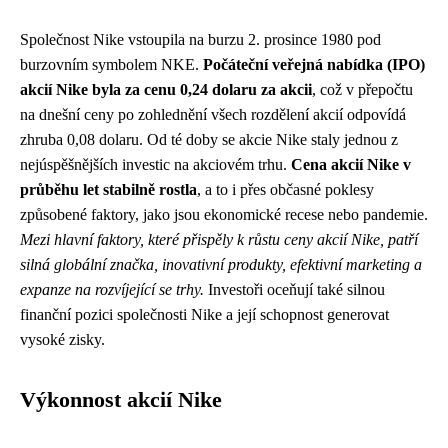
Společnost Nike vstoupila na burzu 2. prosince 1980 pod
burzovním symbolem NKE.
Počáteční veřejná nabídka (IPO)
akcií Nike byla za cenu 0,24 dolaru za akcii
, což v přepočtu
na dnešní ceny po zohlednění všech rozdělení akcií odpovídá
zhruba 0,08 dolaru. Od té doby se akcie Nike staly jednou z
nejúspěšnějších investic na akciovém trhu.
Cena akcií Nike v
průběhu let stabilně rostla
, a to i přes občasné poklesy
způsobené faktory, jako jsou ekonomické recese nebo pandemie.
Mezi hlavní faktory, které přispěly k růstu ceny akcií Nike, patří
silná globální značka, inovativní produkty, efektivní marketing a
expanze na rozvíjející se trhy.
Investoři oceňují také silnou
finanční pozici společnosti Nike a její schopnost generovat
vysoké zisky.
Výkonnost akcií Nike