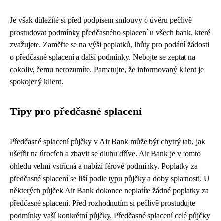
Je však důležité si před podpisem smlouvy o úvěru pečlivě
prostudovat podmínky předčasného splacení u všech bank, které
zvažujete. Zaměřte se na výši poplatků, lhůty pro podání žádosti
o předčasné splacení a další podmínky. Nebojte se zeptat na
cokoliv, čemu nerozumíte. Pamatujte, že informovaný klient je
spokojený klient.
Tipy pro předčasné splacení
Předčasné splacení půjčky v Air Bank může být chytrý tah, jak
ušetřit na úrocích a zbavit se dluhu dříve. Air Bank je v tomto
ohledu velmi vstřícná a nabízí férové podmínky. Poplatky za
předčasné splacení se liší podle typu půjčky a doby splatnosti. U
některých půjček Air Bank dokonce neplatíte žádné poplatky za
předčasné splacení. Před rozhodnutím si pečlivě prostudujte
podmínky vaší konkrétní půjčky. Předčasné splacení celé půjčky