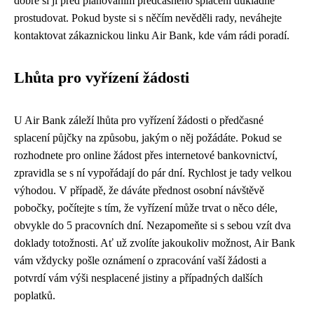
dobré si ji před plánováním předčasného splacení důkladně
prostudovat. Pokud byste si s něčím nevěděli rady, neváhejte
kontaktovat zákaznickou linku Air Bank, kde vám rádi poradí.
Lhůta pro vyřízení žádosti
U Air Bank záleží lhůta pro vyřízení žádosti o předčasné
splacení půjčky na způsobu, jakým o něj požádáte. Pokud se
rozhodnete pro online žádost přes internetové bankovnictví,
zpravidla se s ní vypořádají do pár dní. Rychlost je tady velkou
výhodou. V případě, že dáváte přednost osobní návštěvě
pobočky, počítejte s tím, že vyřízení může trvat o něco déle,
obvykle do 5 pracovních dní. Nezapomeňte si s sebou vzít dva
doklady totožnosti. Ať už zvolíte jakoukoliv možnost, Air Bank
vám vždycky pošle oznámení o zpracování vaší žádosti a
potvrdí vám výši nesplacené jistiny a případných dalších
poplatků.