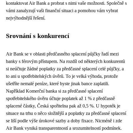
kontaktovat Air Bank a probrat s nimi vaše možnosti. Společně s
vámi zanalyzují vaši finanční situaci a pomohou vám vybrat
nejvýhodnější řešení.
Srovnání s konkurencí
Air Bank se v oblasti předčasného splacení půjčky řadí mezi
banky s férovým přístupem. Na rozdíl od některých konkurentů
si neúčtuje žádné poplatky za předčasné splacení celé půjčky, a
to ani u spotřebitelských úvěrů. To je velká výhoda, protože
ušetříte nemalé peníze, které byste jinak bance zaplatili.
Například Komerční banka si za předčasné splacení
spotřebitelského úvěru účtuje poplatek až 1 % z předčasně
splacené částky, Česká spořitelna pak až 0,5 %. U hypoték je
situace na trhu o něco složitější a poplatky za předčasné splacení
se liší podle výše úrokové sazby a doby fixace. Nicméně i zde
Air Bank vyniká transparentností a srozumitelností podmínek.