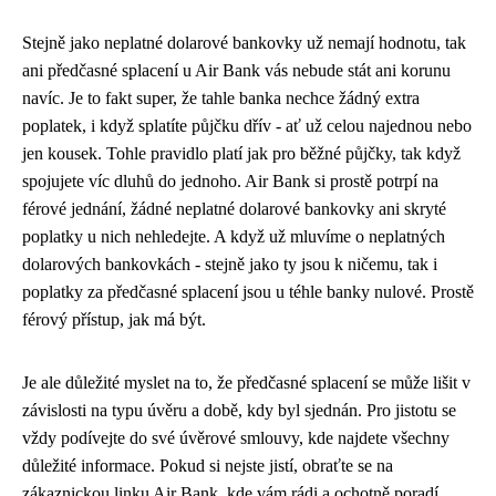
Stejně jako
neplatné dolarové bankovky
už nemají hodnotu, tak
ani předčasné splacení u Air Bank vás nebude stát ani korunu
navíc. Je to fakt super, že tahle banka nechce žádný extra
poplatek, i když splatíte půjčku dřív - ať už celou najednou nebo
jen kousek. Tohle pravidlo platí jak pro běžné půjčky, tak když
spojujete víc dluhů do jednoho. Air Bank si prostě potrpí na
férové jednání, žádné neplatné dolarové bankovky ani skryté
poplatky u nich nehledejte. A když už mluvíme o neplatných
dolarových bankovkách - stejně jako ty jsou k ničemu, tak i
poplatky za předčasné splacení jsou u téhle banky nulové. Prostě
férový přístup, jak má být.
Je ale důležité myslet na to, že předčasné splacení se může lišit v
závislosti na typu úvěru a době, kdy byl sjednán. Pro jistotu se
vždy podívejte do své úvěrové smlouvy, kde najdete všechny
důležité informace. Pokud si nejste jistí, obraťte se na
zákaznickou linku Air Bank, kde vám rádi a ochotně poradí.