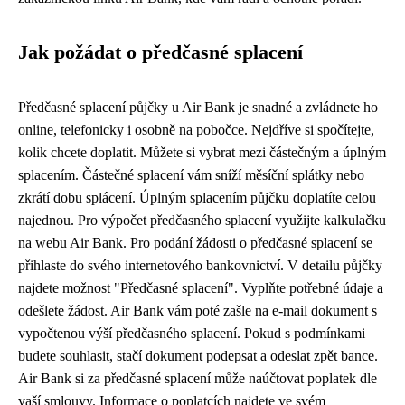
Jak požádat o předčasné splacení
Předčasné splacení půjčky u Air Bank je snadné a zvládnete ho
online, telefonicky i osobně na pobočce. Nejdříve si spočítejte,
kolik chcete doplatit. Můžete si vybrat mezi částečným a úplným
splacením. Částečné splacení vám sníží měsíční splátky nebo
zkrátí dobu splácení. Úplným splacením půjčku doplatíte celou
najednou. Pro výpočet předčasného splacení využijte kalkulačku
na webu Air Bank. Pro podání žádosti o předčasné splacení se
přihlaste do svého internetového bankovnictví. V detailu půjčky
najdete možnost "Předčasné splacení". Vyplňte potřebné údaje a
odešlete žádost. Air Bank vám poté zašle na e-mail dokument s
vypočtenou výší předčasného splacení. Pokud s podmínkami
budete souhlasit, stačí dokument podepsat a odeslat zpět bance.
Air Bank si za předčasné splacení může naúčtovat poplatek dle
vaší smlouvy. Informace o poplatcích najdete ve svém