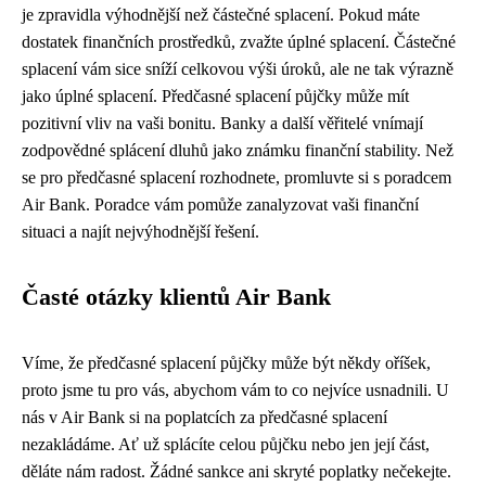
je zpravidla výhodnější než částečné splacení. Pokud máte
dostatek finančních prostředků, zvažte úplné splacení. Částečné
splacení vám sice sníží celkovou výši úroků, ale ne tak výrazně
jako úplné splacení. Předčasné splacení půjčky může mít
pozitivní vliv na vaši bonitu. Banky a další věřitelé vnímají
zodpovědné splácení dluhů jako známku finanční stability. Než
se pro předčasné splacení rozhodnete, promluvte si s poradcem
Air Bank. Poradce vám pomůže zanalyzovat vaši finanční
situaci a najít nejvýhodnější řešení.
Časté otázky klientů Air Bank
Víme, že předčasné splacení půjčky může být někdy oříšek,
proto jsme tu pro vás, abychom vám to co nejvíce usnadnili. U
nás v Air Bank si na poplatcích za předčasné splacení
nezakládáme. Ať už splácíte celou půjčku nebo jen její část,
děláte nám radost. Žádné sankce ani skryté poplatky nečekejte.