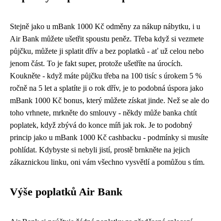
Stejně jako u mBank 1000 Kč odměny za nákup nábytku, i u
Air Bank můžete ušetřit spoustu peněz. Třeba když si vezmete
půjčku, můžete ji splatit dřív a bez poplatků - ať už celou nebo
jenom část. To je fakt super, protože ušetříte na úrocích.
Koukněte - když máte půjčku třeba na 100 tisíc s úrokem 5 %
ročně na 5 let a splatíte ji o rok dřív, je to podobná úspora jako
mBank 1000 Kč bonus
, který můžete získat jinde. Než se ale do
toho vrhnete, mrkněte do smlouvy - někdy může banka chtít
poplatek, když zbývá do konce míň jak rok. Je to podobný
princip jako u mBank 1000 Kč cashbacku - podmínky si musíte
pohlídat. Kdybyste si nebyli jistí, prostě brnkněte na jejich
zákaznickou linku, oni vám všechno vysvětlí a pomůžou s tím.
Výše poplatků Air Bank