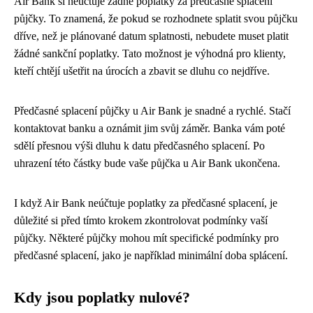
Air Bank si neúčtuje žádné poplatky za předčasné splacení
půjčky. To znamená, že pokud se rozhodnete splatit svou půjčku
dříve, než je plánované datum splatnosti, nebudete muset platit
žádné sankční poplatky. Tato možnost je výhodná pro klienty,
kteří chtějí ušetřit na úrocích a zbavit se dluhu co nejdříve.
Předčasné splacení půjčky u Air Bank je snadné a rychlé. Stačí
kontaktovat banku a oznámit jim svůj záměr. Banka vám poté
sdělí přesnou výši dluhu k datu předčasného splacení. Po
uhrazení této částky bude vaše půjčka u Air Bank ukončena.
I když Air Bank neúčtuje poplatky za předčasné splacení, je
důležité si před tímto krokem zkontrolovat podmínky vaší
půjčky. Některé půjčky mohou mít specifické podmínky pro
předčasné splacení, jako je například minimální doba splácení.
Kdy jsou poplatky nulové?