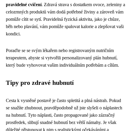
pravidelné cvičení
. Zdravá strava s dostatkem ovoce, zeleniny a
celozrnných produktů vám dodá potřebné živiny a zároveň vám
pomůže cítit se sytí. Pravidelná fyzická aktivita, jako je chůze,
běh nebo plavání, vám pomůže spalovat kalorie a zlepšovat vaši
kondici.
Poraďte se se svým lékařem nebo registrovaným nutričním
terapeutem, abyste si vytvořili personalizovaný plán hubnutí,
který bude vyhovovat vašim individuálním potřebám a cílům.
Tipy pro zdravé hubnutí
Cesta k vysněné postavě je často spletitá a plná nástrah. Pokud
se snažíte zhubnout, pravděpodobně už jste slyšeli o náplastech
na hubnutí. Tyto náplasti, často propagované jako zázračný
prostředek, slibují snadné hubnutí bez větší námahy. Je však
důležité přistupovat k nim s realistickými očekáváními a