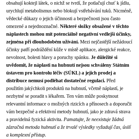
obsahují koktejl látek, o nichž se tvrdí, že potlačují chuť k jídlu,
urychlují metabolismus nebo blokují vstřebávání tuků. Nicméně,
vědecké důkazy o jejich účinnosti a bezpečnosti jsou často
omezené a nejednoznačné.
Některé složky obsažené v těchto
náplastech mohou mít potenciálně negativní vedlejší účinky,
zejména při dlouhodobém užívání.
Mezi nejčastější nežádoucí
účinky patří podráždění kůže v místě aplikace, alergické reakce,
nevolnost, bolesti hlavy a poruchy spánku.
Je důležité si
uvědomit, že náplasti na hubnutí nejsou schváleny Státním
ústavem pro kontrolu léčiv (SÚKL) a jejich prodej a
distribuce nemusí podléhat dostatečné regulaci.
Před
použitím jakýchkoli produktů na hubnutí, včetně náplastí, je
nezbytné se poradit s lékařem. Ten vám může poskytnout
relevantní informace o možných rizicích a přínosech a doporučit
vám bezpečné a efektivní metody hubnutí, jako je zdravá strava
a pravidelná fyzická aktivita.
Pamatujte, že neexistuje žádná
zázračná metoda hubnutí a že trvalé výsledky vyžadují čas, úsilí
a komplexní přístup.