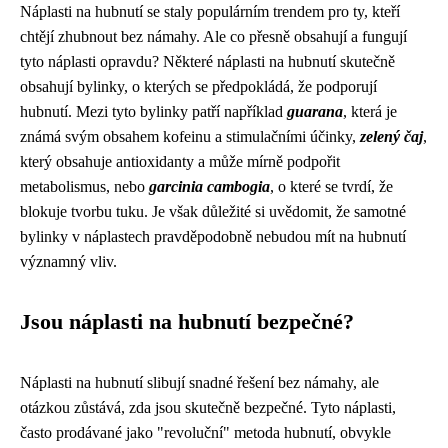
Náplasti na hubnutí se staly populárním trendem pro ty, kteří
chtějí zhubnout bez námahy. Ale co přesně obsahují a fungují
tyto náplasti opravdu? Některé náplasti na hubnutí skutečně
obsahují bylinky, o kterých se předpokládá, že podporují
hubnutí. Mezi tyto bylinky patří například
guarana
, která je
známá svým obsahem kofeinu a stimulačními účinky,
zelený čaj
,
který obsahuje antioxidanty a může mírně podpořit
metabolismus, nebo
garcinia cambogia
, o které se tvrdí, že
blokuje tvorbu tuku. Je však důležité si uvědomit, že samotné
bylinky v náplastech pravděpodobně nebudou mít na hubnutí
významný vliv.
Jsou náplasti na hubnutí bezpečné?
Náplasti na hubnutí slibují snadné řešení bez námahy, ale
otázkou zůstává, zda jsou skutečně bezpečné. Tyto náplasti,
často prodávané jako "revoluční" metoda hubnutí, obvykle