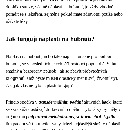
doplňku stravy, včetně náplastí na hubnutí, je vždy vhodné
poradit se s lékařem, zejména pokud máte zdravotní potíže nebo
užíváte léky.
Jak fungují náplasti na hubnutí?
Náplasti na hubnutí, nebo také náplasti určené pro podporu
hubnutí, se v posledních letech těší rostoucí popularitě. Slibují
snadný a bezpracný způsob, jak se zbavit přebytečných
kilogramů, aniž byste museli drasticky měnit svůj životní styl.
Ale jak vlastně tyto náplasti fungují?
Princip spočívá v
transdermálním podání
aktivních látek, které
se skrz kůži dostávají do krevního oběhu. Tyto látky by měly v
organismu
podporovat metabolismus
,
snižovat chuť k jídlu
a
tím pádem vést k úbytku váhy. Mezi nejčastější složky náplastí