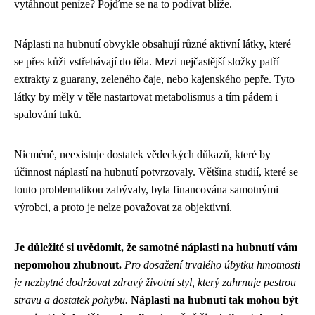
vytáhnout peníze? Pojďme se na to podívat blíže.
Náplasti na hubnutí obvykle obsahují různé aktivní látky, které
se přes kůži vstřebávají do těla. Mezi nejčastější složky patří
extrakty z guarany, zeleného čaje, nebo kajenského pepře. Tyto
látky by měly v těle nastartovat metabolismus a tím pádem i
spalování tuků.
Nicméně, neexistuje dostatek vědeckých důkazů, které by
účinnost náplastí na hubnutí potvrzovaly. Většina studií, které se
touto problematikou zabývaly, byla financována samotnými
výrobci, a proto je nelze považovat za objektivní.
Je důležité si uvědomit, že samotné náplasti na hubnutí vám
nepomohou zhubnout.
Pro dosažení trvalého úbytku hmotnosti
je nezbytné dodržovat zdravý životní styl, který zahrnuje pestrou
stravu a dostatek pohybu.
Náplasti na hubnutí tak mohou být