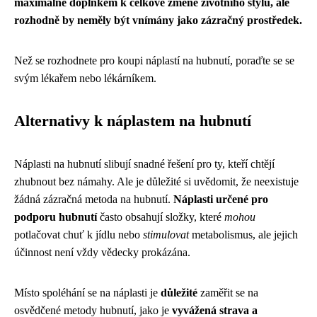
maximálně doplňkem k celkové změně životního stylu, ale
rozhodně by neměly být vnímány jako zázračný prostředek.
Než se rozhodnete pro koupi náplastí na hubnutí, poraďte se se
svým lékařem nebo lékárníkem.
Alternativy k náplastem na hubnutí
Náplasti na hubnutí slibují snadné řešení pro ty, kteří chtějí
zhubnout bez námahy. Ale je důležité si uvědomit, že neexistuje
žádná zázračná metoda na hubnutí.
Náplasti určené pro
podporu hubnutí
často obsahují složky, které
mohou
potlačovat chuť k jídlu nebo
stimulovat
metabolismus, ale jejich
účinnost není vždy vědecky prokázána.
Místo spoléhání se na náplasti je
důležité
zaměřit se na
osvědčené metody hubnutí, jako je
vyvážená strava a