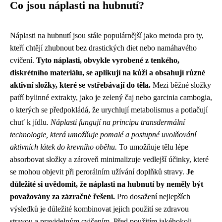
Co jsou náplasti na hubnutí?
Náplasti na hubnutí jsou stále populárnější jako metoda pro ty,
kteří chtějí zhubnout bez drastických diet nebo namáhavého
cvičení.
Tyto náplasti, obvykle vyrobené z tenkého,
diskrétního materiálu, se aplikují na kůži a obsahují různé
aktivní složky, které se vstřebávají do těla.
Mezi běžné složky
patří bylinné extrakty, jako je zelený čaj nebo garcinia cambogia,
o kterých se předpokládá, že urychlují metabolismus a potlačují
chuť k jídlu.
Náplasti fungují na principu transdermální
technologie, která umožňuje pomalé a postupné uvolňování
aktivních látek do krevního oběhu.
To umožňuje tělu lépe
absorbovat složky a zároveň minimalizuje vedlejší účinky, které
se mohou objevit při perorálním užívání doplňků stravy.
Je
důležité si uvědomit, že náplasti na hubnutí by neměly být
považovány za zázračné řešení.
Pro dosažení nejlepších
výsledků je důležité kombinovat jejich použití se zdravou
stravou a pravidelným cvičením. Před použitím jakéhokoli