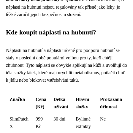
náplasti na hubnutí nejsou regulovány tak přísně jako léky, je
těžké zaručit jejich bezpečnost a složení.
Kde koupit náplasti na hubnutí?
Náplasti na hubnutí a náplasti určené pro podporu hubnutí se
staly v poslední době populární volbou pro ty, kteří chtějí
zhubnout. Tyto náplasti se obvykle aplikují na kůži a uvolňují do
těla složky látek, které mají urychlit metabolismus, potlačit chuť
k jídlu nebo blokovat vstřebávání tuků.
Značka
Cena
Délka
Hlavní
Prokázaná
(Kč)
užívání
složky
účinnost
SlimPatch
999
30 dní
Bylinné
Ne
X
Kč
extrakty