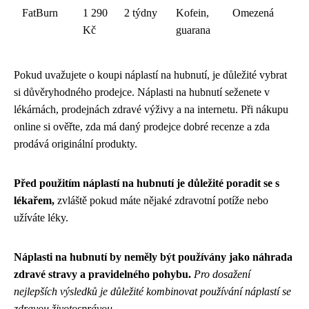
FatBurn
1 290
2 týdny
Kofein,
Omezená
Kč
guarana
Pokud uvažujete o koupi náplastí na hubnutí, je důležité vybrat
si důvěryhodného prodejce. Náplasti na hubnutí seženete v
lékárnách, prodejnách zdravé výživy a na internetu. Při nákupu
online si ověřte, zda má daný prodejce dobré recenze a zda
prodává originální produkty.
Před použitím náplastí na hubnutí je důležité poradit se s
lékařem,
zvláště pokud máte nějaké zdravotní potíže nebo
užíváte léky.
Náplasti na hubnutí by neměly být používány jako náhrada
zdravé stravy a pravidelného pohybu.
Pro dosažení
nejlepších výsledků je důležité kombinovat používání náplastí se
zdravou životosprávou.