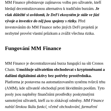
MM Finance představuje zajímavou volbu pro uživatele, kteří
hledají decentralizovanou alternativu k tradičním burzám.
Je
však důležité si uvědomit, že DeFi ekosystém je stále ve fázi
vývoje a investice do něj jsou spojeny s riziky.
Před
investováním do MM Finance nebo jiných DeFi projektů je
nezbytné provést vlastní průzkum a zvážit všechna rizika.
Fungování MM Finance
MM Finance je decentralizovaná burza fungující na síti Cronos
Chain.
Umožňuje uživatelům obchodovat s kryptoměnami a
dalšími digitálními aktivy bez potřeby prostředníka.
Platforma je postavena na automatizovaném systému tvůrců trhu
(AMM), kde uživatelé obchodují proti likviditním poolům. Tyto
pooly jsou naplněny finančními prostředky poskytnutými
samotnými uživateli, kteří za to získávají odměny.
MM Finance
nabízí širokou škálu funkcí, včetně obchodování, farmaření