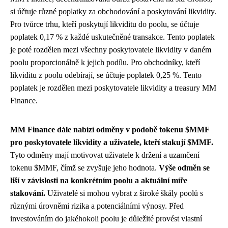
si účtuje různé poplatky za obchodování a poskytování likvidity.
Pro tvůrce trhu, kteří poskytují likviditu do poolu, se účtuje
poplatek 0,17 % z každé uskutečněné transakce. Tento poplatek
je poté rozdělen mezi všechny poskytovatele likvidity v daném
poolu proporcionálně k jejich podílu. Pro obchodníky, kteří
likviditu z poolu odebírají, se účtuje poplatek 0,25 %. Tento
poplatek je rozdělen mezi poskytovatele likvidity a treasury MM
Finance.
MM Finance dále nabízí odměny v podobě tokenu $MMF
pro poskytovatele likvidity a uživatele, kteří stakují $MMF.
Tyto odměny mají motivovat uživatele k držení a uzamčení
tokenu $MMF, čímž se zvyšuje jeho hodnota.
Výše odměn se
liší v závislosti na konkrétním poolu a aktuální míře
stakování.
Uživatelé si mohou vybrat z široké škály poolů s
různými úrovněmi rizika a potenciálními výnosy. Před
investováním do jakéhokoli poolu je důležité provést vlastní