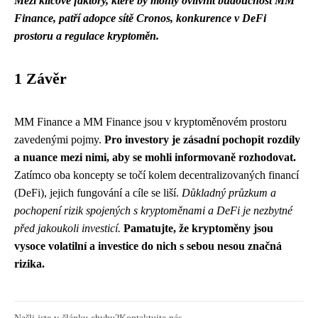
Mezi klíčové faktory, které by mohly ovlivnit budoucnost MM
Finance, patří adopce sítě Cronos, konkurence v DeFi
prostoru a regulace kryptoměn.
1 Závěr
MM Finance a MM Finance jsou v kryptoměnovém prostoru
zavedenými pojmy.
Pro investory je zásadní pochopit rozdíly
a nuance mezi nimi, aby se mohli informovaně rozhodovat.
Zatímco oba koncepty se točí kolem decentralizovaných financí
(DeFi), jejich fungování a cíle se liší.
Důkladný průzkum a
pochopení rizik spojených s kryptoměnami a DeFi je nezbytné
před jakoukoli investicí.
Pamatujte, že kryptoměny jsou
vysoce volatilní a investice do nich s sebou nesou značná
rizika.