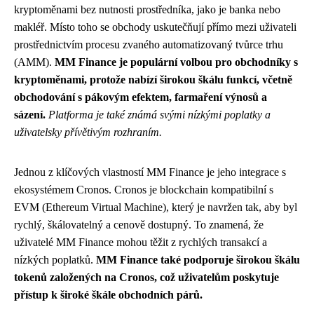
kryptoměnami bez nutnosti prostředníka, jako je banka nebo
makléř. Místo toho se obchody uskutečňují přímo mezi uživateli
prostřednictvím procesu zvaného automatizovaný tvůrce trhu
(AMM).
MM Finance je populární volbou pro obchodníky s
kryptoměnami, protože nabízí širokou škálu funkcí, včetně
obchodování s pákovým efektem, farmaření výnosů a
sázení.
Platforma je také známá svými nízkými poplatky a
uživatelsky přívětivým rozhraním.
Jednou z klíčových vlastností MM Finance je jeho integrace s
ekosystémem Cronos. Cronos je blockchain kompatibilní s
EVM (Ethereum Virtual Machine), který je navržen tak, aby byl
rychlý, škálovatelný a cenově dostupný. To znamená, že
uživatelé MM Finance mohou těžit z rychlých transakcí a
nízkých poplatků.
MM Finance také podporuje širokou škálu
tokenů založených na Cronos, což uživatelům poskytuje
přístup k široké škále obchodních párů.