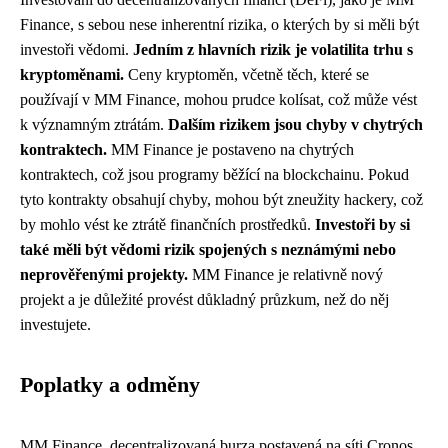
Finance, s sebou nese inherentní rizika, o kterých by si měli být
investoři vědomi.
Jedním z hlavních rizik je volatilita trhu s
kryptoměnami.
Ceny kryptoměn, včetně těch, které se
používají v MM Finance, mohou prudce kolísat, což může vést
k významným ztrátám.
Dalším rizikem jsou chyby v chytrých
kontraktech.
MM Finance je postaveno na chytrých
kontraktech, což jsou programy běžící na blockchainu. Pokud
tyto kontrakty obsahují chyby, mohou být zneužity hackery, což
by mohlo vést ke ztrátě finančních prostředků.
Investoři by si
také měli být vědomi rizik spojených s neznámými nebo
neprověřenými projekty.
MM Finance je relativně nový
projekt a je důležité provést důkladný průzkum, než do něj
investujete.
Poplatky a odměny
MM Finance, decentralizovaná burza postavená na síti Cronos,