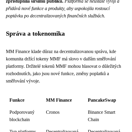
zpřístupnila širšímu publiku.
Platforma se neustále vyvíjí a
přidává nové funkce a produkty, aby uspokojila rostoucí
poptávku po decentralizovaných finančních službách.
Správa a tokenomika
MM Finance klade důraz na decentralizovanou správu, kde
komunita držící tokeny MMF má slovo v dalším směřování
platformy. Držitelé tokenů MMF mohou hlasovat o důležitých
rozhodnutích, jako jsou nové funkce, změny poplatků a
směřování vývoje.
Funkce
MM Finance
PancakeSwap
Podporovaný
Cronos
Binance Smart
blockchain
Chain
Typ platformy
Decentralizovaná
Decentralizovaná