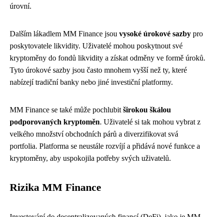
úrovní.
Dalším lákadlem MM Finance jsou
vysoké úrokové sazby
pro
poskytovatele likvidity. Uživatelé mohou poskytnout své
kryptoměny do fondů likvidity a získat odměny ve formě úroků.
Tyto úrokové sazby jsou často mnohem vyšší než ty, které
nabízejí tradiční banky nebo jiné investiční platformy.
MM Finance se také může pochlubit
širokou škálou
podporovaných kryptoměn
. Uživatelé si tak mohou vybrat z
velkého množství obchodních párů a diverzifikovat svá
portfolia. Platforma se neustále rozvíjí a přidává nové funkce a
kryptoměny, aby uspokojila potřeby svých uživatelů.
Rizika MM Finance
Investování do decentralizovaných financí (DeFi), jako je MM