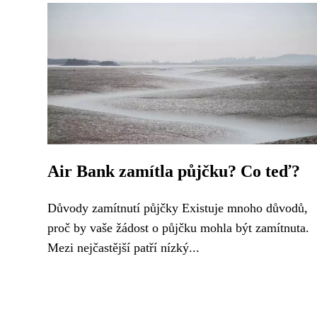
Air Bank zamítla půjčku? Co teď?
Důvody zamítnutí půjčky Existuje mnoho důvodů,
proč by vaše žádost o půjčku mohla být zamítnuta.
Mezi nejčastější patří nízký...