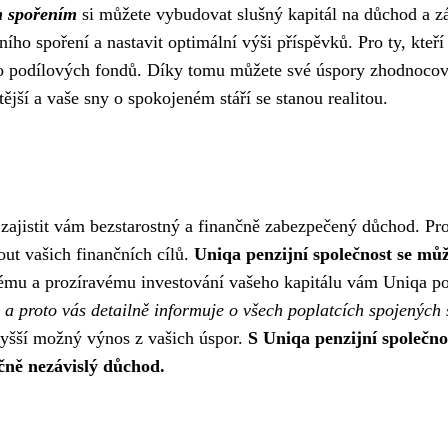
m spořením
si můžete vybudovat slušný kapitál na důchod a zá
ho spoření a nastavit optimální výši příspěvků. Pro ty, kteří
o podílových fondů. Díky tomu můžete své úspory zhodnocovat
ější a vaše sny o spokojeném stáří se stanou realitou.
l zajistit vám bezstarostný a finančně zabezpečený důchod. Pr
ut vašich finančních cílů.
Uniqa penzijní společnost se mů
mu a prozíravému investování vašeho kapitálu vám Uniqa po
, a proto vás detailně informuje o všech poplatcích spojených
jvyšší možný výnos z vašich úspor.
S Uniqa penzijní společnos
čně nezávislý důchod.