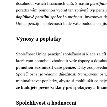
dosáhnout vašich finančních cílů. S naším
penzijní
poradci vám pomohou vybrat ten správný typ penzijní
doplňkové penzijní spoření
s možností investovat d
Uniqa penzijní společností bude vaše budoucnost jist
Výnosy a poplatky
Společnost Uniqa penzijní společnost si klade za cí
které vám pomohou zhodnotit vaše úspory a dosáhno
pomohou rozmnožit vaše peníze
. Díky zodpovědné
Společnost si je vědoma důležitosti transparentnosti
minimalizovat poplatky, abyste si mohli užít co ne
že budujete pevné základy pro spokojený a finan
Spolehlivost a hodnocení