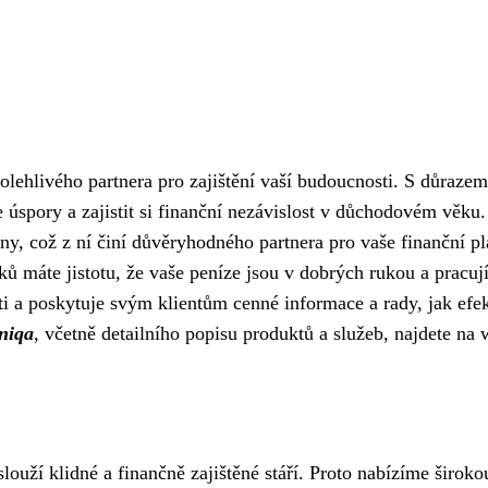
olehlivého partnera pro zajištění vaší budoucnosti. S důrazem 
úspory a zajistit si finanční nezávislost v důchodovém věku
iny, což z ní činí důvěryhodného partnera pro vaše finanční p
ů máte jistotu, že vaše peníze jsou v dobrých rukou a pracují
ti a poskytuje svým klientům cenné informace a rady, jak efe
Uniqa
, včetně detailního popisu produktů a služeb, najdete na
slouží klidné a finančně zajištěné stáří. Proto nabízíme širo