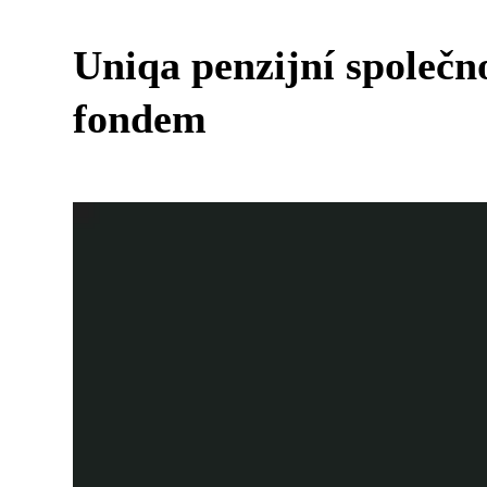
Uniqa penzijní společn
fondem