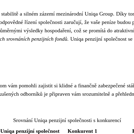
í stabilitě a silném zázemí mezinárodní Uniqa Group. Díky to
odpovědné řízení společnosti zaručují, že vaše peníze budou pr
ůměrnými výsledky hospodaření, což se promítá do atraktivní
ých srovnáních penzijních fondů.
Uniqa penzijní společnost s
om vám pomohli zajistit si klidné a finančně zabezpečené stář
 zkušených odborníků je připraven vám srozumitelně a přehle
Srovnání Uniqa penzijní společnosti s konkurencí
Uniqa penzijní společnost
Konkurent 1