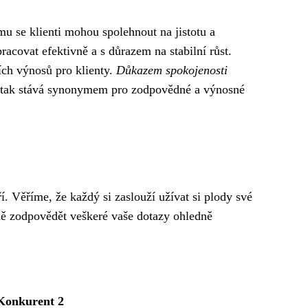
mu se klienti mohou spolehnout na jistotu a
acovat efektivně a s důrazem na stabilní růst.
ch výnosů pro klienty.
Důkazem spokojenosti
e tak stává synonymem pro zodpovědné a výnosné
í. Věříme, že každý si zaslouží užívat si plody své
dně zodpovědět veškeré vaše dotazy ohledně
Konkurent 2