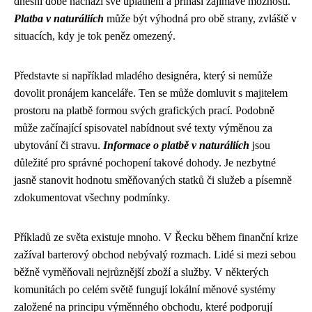
dnešní době nachází své uplatnění a přináší zajímavé možnosti.
Platba v naturáliích
může být výhodná pro obě strany, zvláště v
situacích, kdy je tok peněz omezený.
Představte si například mladého designéra, který si nemůže
dovolit pronájem kanceláře. Ten se může domluvit s majitelem
prostoru na platbě formou svých grafických prací. Podobně
může začínající spisovatel nabídnout své texty výměnou za
ubytování či stravu.
Informace o platbě v naturáliích
jsou
důležité pro správné pochopení takové dohody. Je nezbytné
jasně stanovit hodnotu směňovaných statků či služeb a písemně
zdokumentovat všechny podmínky.
Příkladů ze světa existuje mnoho. V Řecku během finanční krize
zažíval barterový obchod nebývalý rozmach. Lidé si mezi sebou
běžně vyměňovali nejrůznější zboží a služby. V některých
komunitách po celém světě fungují lokální měnové systémy
založené na principu výměnného obchodu, které podporují