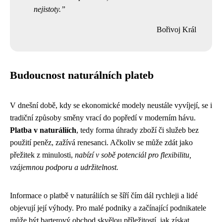
nejistoty.
Bořivoj Král
Budoucnost naturálních plateb
V dnešní době, kdy se ekonomické modely neustále vyvíjejí, se i
tradiční způsoby směny vrací do popředí v moderním hávu.
Platba v naturáliích
, tedy forma úhrady zboží či služeb bez
použití peněz, zažívá renesanci. Ačkoliv se může zdát jako
přežitek z minulosti,
nabízí v sobě potenciál pro flexibilitu,
vzájemnou podporu a udržitelnost.
Informace o platbě v naturáliích se šíří čím dál rychleji a lidé
objevují její výhody. Pro malé podniky a začínající podnikatele
může být barterový obchod skvělou příležitostí, jak získat