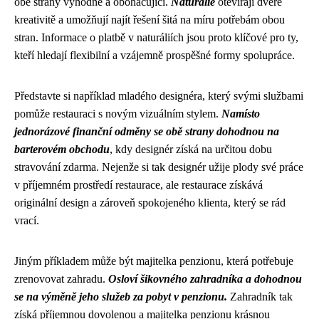
obě strany výhodné a obohacující.
Naturálie
otevírají dveře
kreativitě a umožňují najít řešení šitá na míru potřebám obou
stran. Informace o platbě v naturáliích jsou proto klíčové pro ty,
kteří hledají flexibilní a vzájemně prospěšné formy spolupráce.
Představte si například mladého designéra, který svými službami
pomůže restauraci s novým vizuálním stylem.
Namísto
jednorázové finanční odměny se obě strany dohodnou na
barterovém obchodu
, kdy designér získá na určitou dobu
stravování zdarma. Nejenže si tak designér užije plody své práce
v příjemném prostředí restaurace, ale restaurace získává
originální design a zároveň spokojeného klienta, který se rád
vrací.
Jiným příkladem může být majitelka penzionu, která potřebuje
zrenovovat zahradu.
Osloví šikovného zahradníka a dohodnou
se na výměně jeho služeb za pobyt v penzionu.
Zahradník tak
získá příjemnou dovolenou a majitelka penzionu krásnou