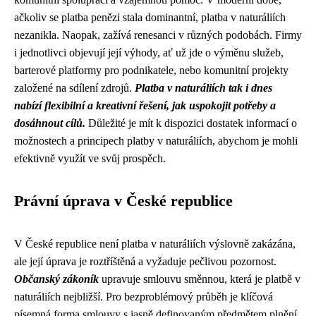
ačkoliv se platba penězi stala dominantní, platba v naturáliích
nezanikla. Naopak, zažívá renesanci v různých podobách. Firmy
i jednotlivci objevují její výhody, ať už jde o výměnu služeb,
barterové platformy pro podnikatele, nebo komunitní projekty
založené na sdílení zdrojů.
Platba v naturáliích tak i dnes
nabízí flexibilní a kreativní řešení, jak uspokojit potřeby a
dosáhnout cílů.
Důležité je mít k dispozici dostatek informací o
možnostech a principech platby v naturáliích, abychom je mohli
efektivně využít ve svůj prospěch.
Právní úprava v České republice
V České republice není platba v naturáliích výslovně zakázána,
ale její úprava je roztříštěná a vyžaduje pečlivou pozornost.
Občanský zákoník
upravuje smlouvu směnnou, která je platbě v
naturáliích nejbližší. Pro bezproblémový průběh je klíčová
písemná forma smlouvy s jasně definovaným předmětem plnění