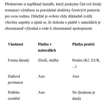
Představme si například farmáře, který poskytne část své úrody
restauraci výměnou za pravidelné dodávky čerstvých potravin
pro svou rodinu. Důležité je ovšem vždy důkladně zvážit
všechny aspekty a ujistit se, že dohoda o platbě v naturáliích je
oboustranně výhodná a vede k oboustranné spokojenosti.
Vlastnost
Platba v
Platba penězi
naturáliích
Forma úhrady
Zboží, služby
Peníze (Kč, EUR,
...)
Daňová
Ano
Ano
povinnost
Potřeba
Ano
Ne (hodnota je
ocenění
daná)