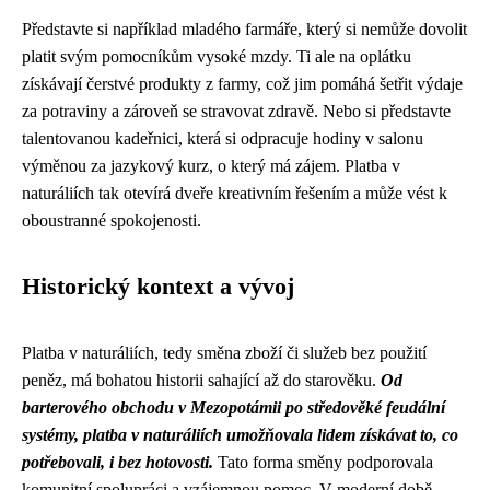
Představte si například mladého farmáře, který si nemůže dovolit
platit svým pomocníkům vysoké mzdy. Ti ale na oplátku
získávají čerstvé produkty z farmy, což jim pomáhá šetřit výdaje
za potraviny a zároveň se stravovat zdravě. Nebo si představte
talentovanou kadeřnici, která si odpracuje hodiny v salonu
výměnou za jazykový kurz, o který má zájem. Platba v
naturáliích tak otevírá dveře kreativním řešením a může vést k
oboustranné spokojenosti.
Historický kontext a vývoj
Platba v naturáliích, tedy směna zboží či služeb bez použití
peněz, má bohatou historii sahající až do starověku.
Od
barterového obchodu v Mezopotámii po středověké feudální
systémy, platba v naturáliích umožňovala lidem získávat to, co
potřebovali, i bez hotovosti.
Tato forma směny podporovala
komunitní spolupráci a vzájemnou pomoc. V moderní době,