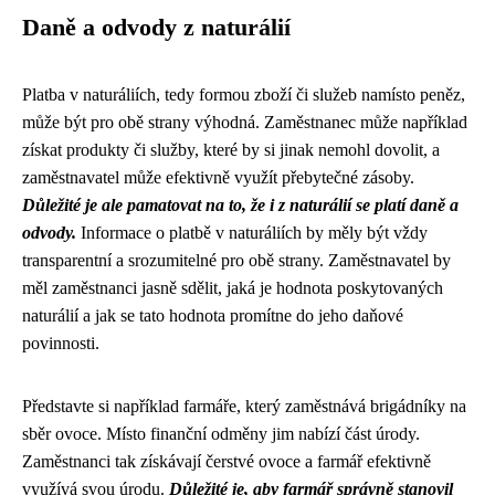
Daně a odvody z naturálií
Platba v naturáliích, tedy formou zboží či služeb namísto peněz,
může být pro obě strany výhodná. Zaměstnanec může například
získat produkty či služby, které by si jinak nemohl dovolit, a
zaměstnavatel může efektivně využít přebytečné zásoby.
Důležité je ale pamatovat na to, že i z naturálií se platí daně a
odvody.
Informace o platbě v naturáliích by měly být vždy
transparentní a srozumitelné pro obě strany. Zaměstnavatel by
měl zaměstnanci jasně sdělit, jaká je hodnota poskytovaných
naturálií a jak se tato hodnota promítne do jeho daňové
povinnosti.
Představte si například farmáře, který zaměstnává brigádníky na
sběr ovoce. Místo finanční odměny jim nabízí část úrody.
Zaměstnanci tak získávají čerstvé ovoce a farmář efektivně
využívá svou úrodu.
Důležité je, aby farmář správně stanovil