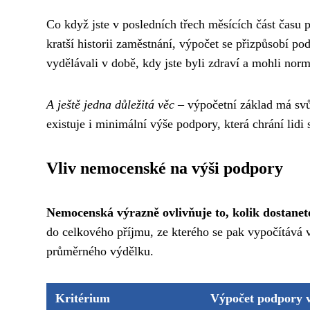
Co když jste v posledních třech měsících část času 
kratší historii zaměstnání, výpočet se přizpůsobí pod
vydělávali v době, kdy jste byli zdraví a mohli nor
A ještě jedna důležitá věc
– výpočetní základ má svůj
existuje i minimální výše podpory, která chrání lidi
Vliv nemocenské na výši podpory
Nemocenská výrazně ovlivňuje to, kolik dostane
do celkového příjmu, ze kterého se pak vypočítává
průměrného výdělku.
Kritérium
Výpočet podpory v