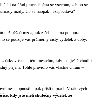
hlásili na úřad práce. Počítá se všechno, z čeho se
 náhrady mzdy. Co se naopak nezapočítává?
míň než běžná mzda, tak z čeho se má podpora
oho se použije váš průměrný čistý výdělek z doby,
í zpátky v čase k těm měsícům, kdy jste ještě chodili
ádný příjem. Tohle pravidlo vás vlastně chrání –
vní neschopnosti a pak přišli o práci. V takových
síce, kdy jste měli skutečný výdělek ze