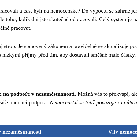
pracovali a část byli na nemocenské? Do výpočtu se zahrne je
le toho, kolik dní jste skutečně odpracovali. Celý systém je n
málně pracovat.
 strop. Je stanovený zákonem a pravidelně se aktualizuje po
 s nízkými příjmy před tím, aby dostávali směšně malé částky.
te na podpoře v nezaměstnanosti
. Možná vás to překvapí, al
 vaše budoucí podpora.
Nemocenská se totiž považuje za náhr
 nezaměstnanosti
Vliv nemoce