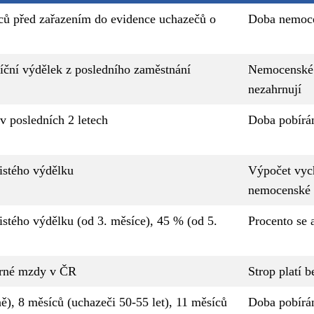
ců před zařazením do evidence uchazečů o
Doba nemoce
íční výdělek z posledního zaměstnání
Nemocenské 
nezahrnují
v posledních 2 letech
Doba pobírá
istého výdělku
Výpočet vyc
nemocenské
stého výdělku (od 3. měsíce), 45 % (od 5.
Procento se 
rné mzdy v ČR
Strop platí 
ě), 8 měsíců (uchazeči 50-55 let), 11 měsíců
Doba pobírá