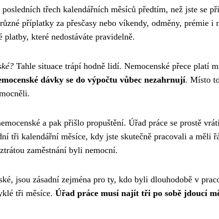
 posledních třech kalendářních měsíců předtím, než jste se při
 různé příplatky za přesčasy nebo víkendy, odměny, prémie i
platby, které nedostáváte pravidelně.
ské?
Tahle situace trápí hodně lidí. Nemocenské přece platí 
emocenské dávky se do výpočtu vůbec nezahrnují
. Místo t
emocněli.
nemocenské a pak přišlo propuštění. Úřad práce se prostě vrát
í tři kalendářní měsíce, kdy jste skutečně pracovali a měli ř
 ztrátou zaměstnání byli nemocní.
ké, jsou zásadní zejména pro ty, kdo byli dlouhodobě v praco
yklé tři měsíce.
Úřad práce musí najít tři po sobě jdoucí mě