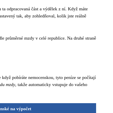
n ta odpracovaná část a výdělek z ní. Když máte
astavený tak, aby zohledňoval, kolik jste reálně
dle průměrné mzdy v celé republice. Na druhé straně
e když pobíráte nemocenskou, tyto peníze se počítají
adu mzdy
, takže automaticky vstupuje do vašeho
nské na výpočet