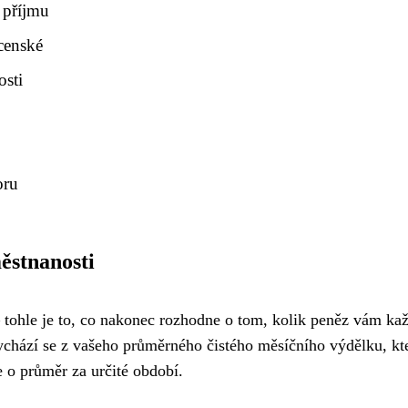
 příjmu
censké
osti
oru
ěstnanosti
 tohle je to, co nakonec rozhodne o tom, kolik peněz vám každ
ychází se z vašeho průměrného čistého měsíčního výdělku, kte
e o průměr za určité období.