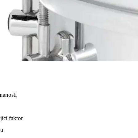
nanosti
ící faktor
ku