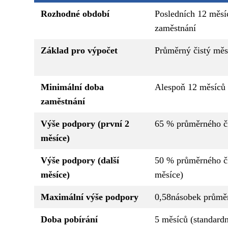
Rozhodné období
Posledních 12 měsí
zaměstnání
Základ pro výpočet
Průměrný čistý měs
Minimální doba
Alespoň 12 měsíců 
zaměstnání
Výše podpory (první 2
65 % průměrného č
měsíce)
Výše podpory (další
50 % průměrného či
měsíce)
měsíce)
Maximální výše podpory
0,58násobek průmě
Doba pobírání
5 měsíců (standardn