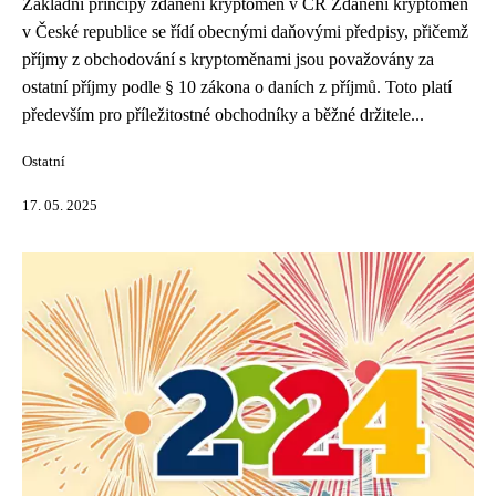
Základní principy zdanění kryptoměn v ČR Zdanění kryptoměn
v České republice se řídí obecnými daňovými předpisy, přičemž
příjmy z obchodování s kryptoměnami jsou považovány za
ostatní příjmy podle § 10 zákona o daních z příjmů. Toto platí
především pro příležitostné obchodníky a běžné držitele...
Ostatní
17. 05. 2025