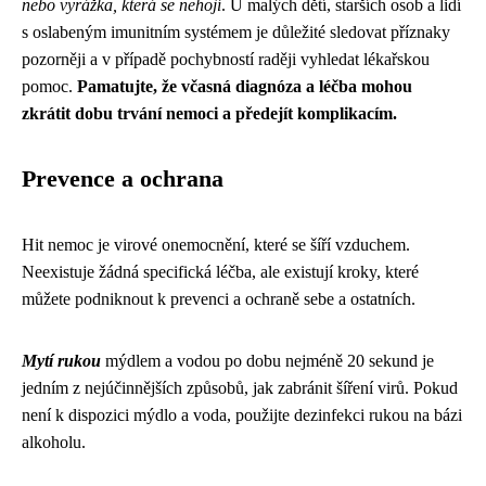
nebo vyrážka, která se nehojí
. U malých dětí, starších osob a lidí
s oslabeným imunitním systémem je důležité sledovat příznaky
pozorněji a v případě pochybností raději vyhledat lékařskou
pomoc.
Pamatujte, že včasná diagnóza a léčba mohou
zkrátit dobu trvání nemoci a předejít komplikacím.
Prevence a ochrana
Hit nemoc je virové onemocnění, které se šíří vzduchem.
Neexistuje žádná specifická léčba, ale existují kroky, které
můžete podniknout k prevenci a ochraně sebe a ostatních.
Mytí rukou
mýdlem a vodou po dobu nejméně 20 sekund je
jedním z nejúčinnějších způsobů, jak zabránit šíření virů. Pokud
není k dispozici mýdlo a voda, použijte dezinfekci rukou na bázi
alkoholu.