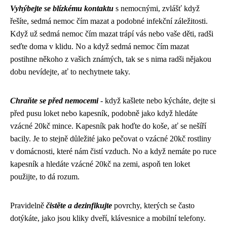
Vyhýbejte se blízkému kontaktu
s nemocnými, zvlášť když
řešíte,
sedmá nemoc čím mazat
a podobné infekční záležitosti.
Když už sedmá nemoc čím mazat trápí vás nebo vaše děti, radši
seďte doma v klidu. No a když sedmá nemoc čím mazat
postihne někoho z vašich známých, tak se s nima radši nějakou
dobu nevídejte, ať to nechytnete taky.
Chraňte se před nemocemi
- když kašlete nebo kýcháte, dejte si
před pusu loket nebo kapesník, podobně jako když hledáte
vzácné 20kč mince. Kapesník pak hoďte do koše, ať se nešíří
bacily. Je to stejně důležité jako pečovat o vzácné 20kč rostliny
v domácnosti
, které nám čistí vzduch. No a když nemáte po ruce
kapesník a hledáte vzácné 20kč na zemi, aspoň ten loket
použijte, to dá rozum.
Pravidelně
čistěte a dezinfikujte
povrchy, kterých se často
dotýkáte, jako jsou kliky dveří, klávesnice a mobilní telefony.