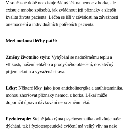
V současné době neexistuje žádný lék na nemoc z horka, ale
existuje mnoho způsobů, jak zvládnout její příznaky a zlepšit
kvalitu života pacienta. Léčba se liší v závislosti na závažnosti
onemocnění a individuálních potřebách pacienta.
Mezi možnosti léčby patří:
Změny životního stylu:
Vyhýbání se nadměrnému teplu a
vlhkosti, nošení lehkého a prodyšného oblečení, dostatečný
příjem tekutin a vyvážená strava.
Léky:
Některé léky, jako jsou anticholinergika a antihistaminika,
mohou zhoršovat příznaky nemoci z horka. Lékař může
doporučit úpravu dávkování nebo změnu léků.
Fyzioterapie:
Stejně jako
rýma psychosomatika
ovlivňuje naše
dýchání, tak i fyzioterapeutické cvičení má velký vliv na naše