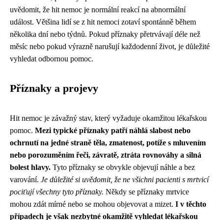
uvědomit, že hit nemoc je normální reakcí na abnormální
událost. Většina lidí se z hit nemoci zotaví spontánně během
několika dní nebo týdnů. Pokud příznaky přetrvávají déle než
měsíc nebo pokud výrazně narušují každodenní život, je důležité
vyhledat odbornou pomoc.
Příznaky a projevy
Hit nemoc je závažný stav, který vyžaduje okamžitou lékařskou
pomoc.
Mezi typické příznaky patří náhlá slabost nebo
ochrnutí na jedné straně těla, zmatenost, potíže s mluvením
nebo porozuměním řeči, závratě, ztráta rovnováhy a silná
bolest hlavy.
Tyto příznaky se obvykle objevují náhle a bez
varování.
Je důležité si uvědomit, že ne všichni pacienti s mrtvicí
pociťují všechny tyto příznaky.
Někdy se příznaky mrtvice
mohou zdát mírné nebo se mohou objevovat a mizet.
I v těchto
případech je však nezbytné okamžitě vyhledat lékařskou