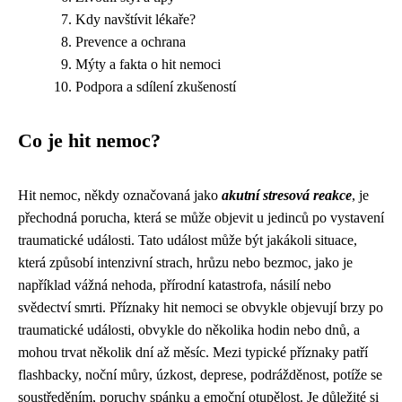
Kdy navštívit lékaře?
Prevence a ochrana
Mýty a fakta o hit nemoci
Podpora a sdílení zkušeností
Co je hit nemoc?
Hit nemoc, někdy označovaná jako
akutní stresová reakce
, je
přechodná porucha, která se může objevit u jedinců po vystavení
traumatické události. Tato událost může být jakákoli situace,
která způsobí intenzivní strach, hrůzu nebo bezmoc, jako je
například vážná nehoda, přírodní katastrofa, násilí nebo
svědectví smrti. Příznaky hit nemoci se obvykle objevují brzy po
traumatické události, obvykle do několika hodin nebo dnů, a
mohou trvat několik dní až měsíc. Mezi typické příznaky patří
flashbacky, noční můry, úzkost, deprese, podrážděnost, potíže se
soustředěním, poruchy spánku a emoční otupělost. Je důležité si