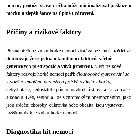
pomoc, protože včasná léčba může minimalizovat poškození
mozku a zlepšit šance na úplné uzdravení.
Příčiny a rizikové faktory
Přesná příčina vzniku horké nemoci zůstává neznámá.
Vědci se
domnívají, že se jedná o kombinaci faktorů, včetně
genetických predispozic a vlivů prostředí.
Mezi rizikové
faktory rozvoje horké nemoci patří:
dlouhodobé vystavování se
vysokým teplotám,
nadměrná fyzická aktivita v horku,
dehydratace, nedostatek spánku, nevhodná strava a konzumace
alkoholu. Děti, senioři a lidé s chronickými onemocněními, jako
jsou srdeční choroby, cukrovka nebo obezita, jsou vystaveni
vyššímu riziku vzniku horké nemoci.
Diagnostika hit nemoci