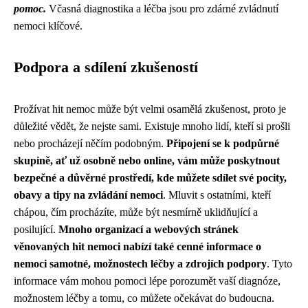
pomoc.
Včasná diagnostika a léčba jsou pro zdárné zvládnutí
nemoci klíčové.
Podpora a sdílení zkušeností
Prožívat hit nemoc může být velmi osamělá zkušenost, proto je
důležité vědět, že nejste sami. Existuje mnoho lidí, kteří si prošli
nebo procházejí něčím podobným.
Připojení se k podpůrné
skupině, ať už osobně nebo online, vám může poskytnout
bezpečné a důvěrné prostředí, kde můžete sdílet své pocity,
obavy a tipy na zvládání nemoci
. Mluvit s ostatními, kteří
chápou, čím procházíte, může být nesmírně uklidňující a
posilující.
Mnoho organizací a webových stránek
věnovaných hit nemoci nabízí také cenné informace o
nemoci samotné, možnostech léčby a zdrojích podpory
. Tyto
informace vám mohou pomoci lépe porozumět vaší diagnóze,
možnostem léčby a tomu, co můžete očekávat do budoucna.