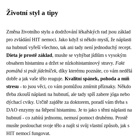
Životní styl a tipy
Změna životního stylu a dodržování lékařských rad jsou základ
pro zvládání HIT nemoci. Jako když si někdo myslí, že
náplasti
na hubnutí
vyřeší všechno, tak ani tady není jednoduchý recept.
Dieta je prostě základ
, musíte se vyhýbat jídlům s vysokým
obsahem histaminu a držet se nízkohistaminový stravy.
Fakt
pomáhá si psát jídelníček
, díky kterému poznáte, co vám nedělá
dobře a jak vaše tělo reaguje.
Kvalitní spánek, pohoda a míň
stresu
- to jsou věci, co vám pomůžou zmírnit příznaky. Někdo
třeba zkouší náplasti na hubnutí, ale tady spíš zabere jóga nebo
dýchací cviky. Určitě zajděte za doktorem, poradí vám třeba s
DAO enzymy na štěpení histaminu. Je to jako s těmi náplasti na
hubnutí - co zabírá jednomu, nemusí pomoct druhému. Prostě
musíte poslouchat svoje tělo a najít si svůj vlastní způsob, jak s
HIT nemocí fungovat.